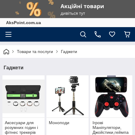
AksPoint.com.ua
Товари та послуги
Гаджети
Гаджети
Аксесуари для
Моноподи
Ігрові
розумних годин і
Маніпулятори,
фітнес трекерів
Джойстики,геймпа