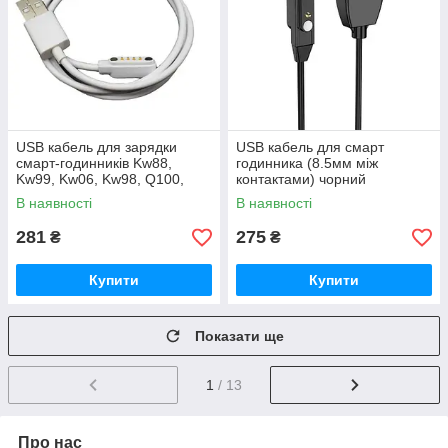
USB кабель для зарядки
USB кабель для смарт
смарт-годинників Kw88,
годинника (8.5мм між
Kw99, Kw06, Kw98, Q100,
контактами) чорний
Q750, Kw18, Y3, H1, H2
В наявності
В наявності
281
275
₴
₴
Купити
Купити
Показати ще
1
/ 13
Про нас