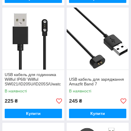
USB кабель для годинника
Willful IP68/ Willful
USB кабель для заряджання
SW021/ID205U/ID205S/Uwatc
Amazfit Band 7
h 3/Uwatch Ufit
В наявності
В наявності
225
245
₴
₴
Купити
Купити