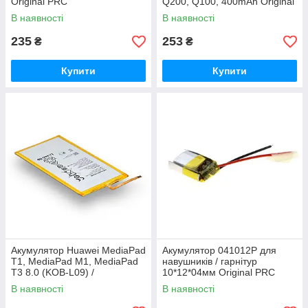
Original PRC
Q200, Q100, 400mAh Original
PRC
В наявності
В наявності
235
253
₴
₴
Купити
Купити
Акумулятор Huawei MediaPad
Акумулятор 041012P для
T1, MediaPad M1, MediaPad
навушників / гарнітур
T3 8.0 (KOB-L09) /
10*12*04мм Original PRC
HB3080G1EBW, 4650 mAh
В наявності
В наявності
Original PRC