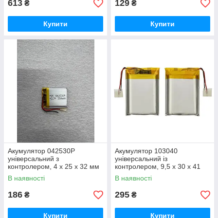
613
129
₴
₴
Купити
Купити
Акумулятор 042530P
Акумулятор 103040
універсальний з
універсальний із
контролером, 4 х 25 х 32 мм
контролером, 9,5 х 30 х 41
(350 mAh)
мм (1200 mAh) 1 шт.
В наявності
В наявності
186
295
₴
₴
Купити
Купити