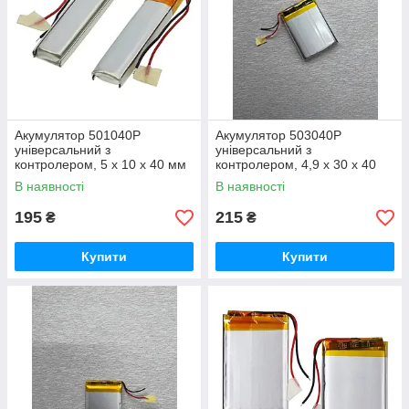
Акумулятор 501040P
Акумулятор 503040P
універсальний з
універсальний з
контролером, 5 х 10 х 40 мм
контролером, 4,9 х 30 х 40
(185 mAh) 1 штука
мм (450 mAh)/для кейсів
В наявності
В наявності
навушників, смарт годинників
195
215
₴
₴
Купити
Купити