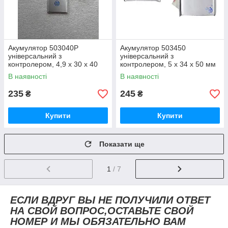
Акумулятор 503040P
Акумулятор 503450
універсальний з
універсальний з
контролером, 4,9 х 30 х 40
контролером, 5 х 34 х 50 мм
мм (550 mAh)/для кейсів
(3.7v),1000 mAh для
В наявності
В наявності
навушників, смарт годинників
навігаторів, колонок, MP3
235
245
₴
₴
Купити
Купити
Показати ще
1
/ 7
ЕСЛИ ВДРУГ ВЫ НЕ ПОЛУЧИЛИ ОТВЕТ
НА СВОЙ ВОПРОС,ОСТАВЬТЕ СВОЙ
НОМЕР И МЫ ОБЯЗАТЕЛЬНО ВАМ