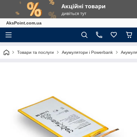
AksPoint.com.ua
Товари та послуги
Акумулятори і Powerbank
Акумул