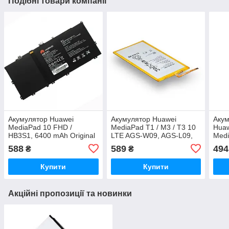
Подібні товари компанії
Акумулятор Huawei
Акумулятор Huawei
Акум
MediaPad 10 FHD /
MediaPad T1 / M3 / T3 10
Huaw
HB3S1, 6400 mAh Original
LTE AGS-W09, AGS-L09,
Medi
PRC
AGS-L03 HB3080G1EBW,
501
588
589
494
₴
₴
4650 mAh Original PRC
HB3
AAAA
Купити
Купити
Акційні пропозиції та новинки