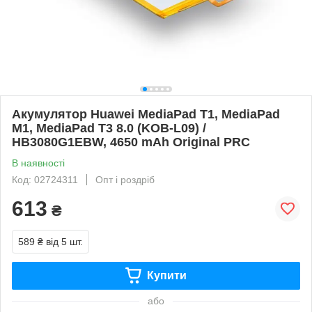
Акумулятор Huawei MediaPad T1, MediaPad
M1, MediaPad T3 8.0 (KOB-L09) /
HB3080G1EBW, 4650 mAh Original PRC
В наявності
Код: 02724311
Опт і роздріб
613
₴
589 ₴
від 5 шт.
Купити
або