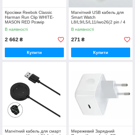
Кросівки Reebok Classic
Магнітний USB кабель для
Harman Run Clip WHITE-
Smart Watch
MASON RED Розмір
L8/L9/L5/L11/iwo26(2 pin / 4
US8/EUR40.5/26см
mm) 1A 60см (Білий)
В наявності
В наявності
2 662
271
₴
₴
Купити
Купити
Магнітний кабель для смарт
Мережевий Зарядний