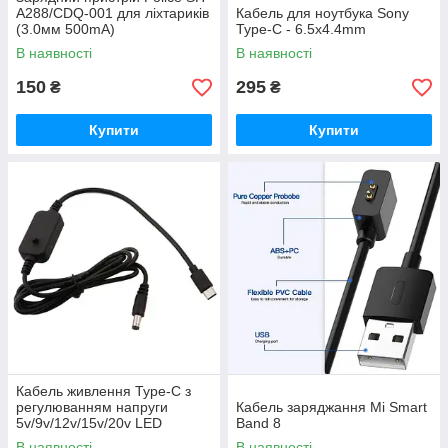
A288/CDQ-001 для ліхтариків
Кабель для ноутбука Sony
(3.0мм 500mA)
Type-C - 6.5x4.4mm
В наявності
В наявності
150
295
₴
₴
Купити
Купити
Кабель живлення Type-C з
регулюванням напруги
Кабель заряджання Mi Smart
5v/9v/12v/15v/20v LED
Band 8
Voltmeter 1.15м
В наявності
В наявності