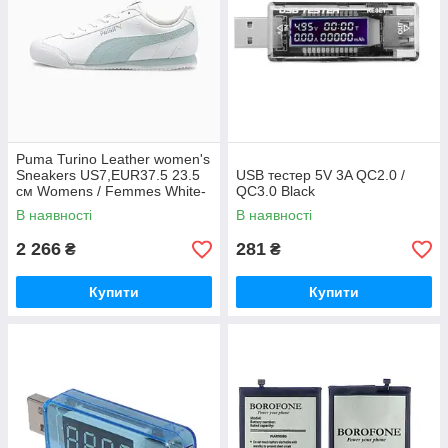
Puma Turino Leather women's
Sneakers US7,EUR37.5 23.5
USB тестер 5V 3A QC2.0 /
см Womens / Femmes White-
QC3.0 Black
plein
В наявності
В наявності
2 266
281
₴
₴
Купити
Купити