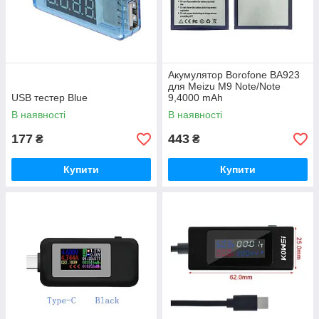
Акумулятор Borofone BA923
для Meizu M9 Note/Note
USB тестер Blue
9,4000 mAh
В наявності
В наявності
177
443
₴
₴
Купити
Купити