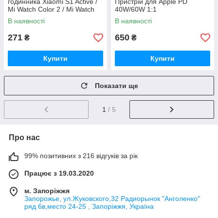
годинника Xiaomi S1 Active /
Пристрій для Apple PD
Mi Watch Color 2 / Mi Watch
40W/60W 1:1
Color Sport
В наявності
В наявності
271
650
₴
₴
Купити
Купити
Показати ще
1
/ 5
Про нас
99% позитивних з 216 відгуків за рік
Працює з 19.03.2020
м. Запоріжжя
Запорожье, ул.Жуковского,32 Радиорынок "Анголенко"
ряд 6в,место 24-25 , Запоріжжя, Україна