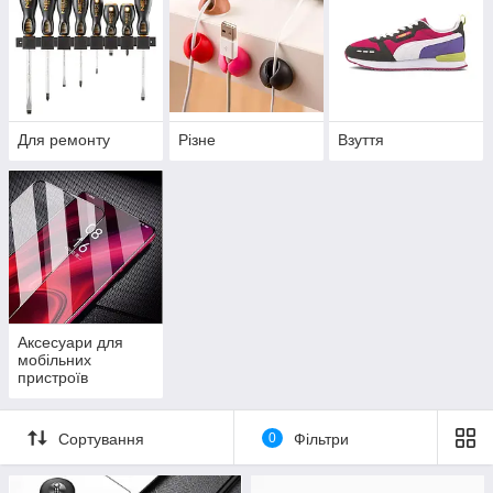
Для ремонту
Різне
Взуття
Аксесуари для
мобільних
пристроїв
Сортування
0
Фільтри