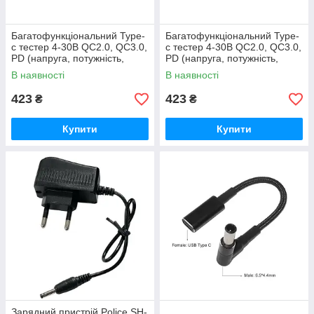
Багатофункціональний Type-
Багатофункціональний Type-
c тестер 4-30В QC2.0, QC3.0,
c тестер 4-30В QC2.0, QC3.0,
PD (напруга, потужність,
PD (напруга, потужність,
ємність, таймер)
ємність, таймер)
В наявності
В наявності
423
423
₴
₴
Купити
Купити
Зарядний пристрій Poliсe SH-