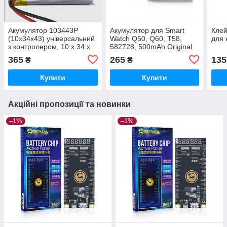
Акумулятор 103443P
Акумулятор для Smart
Клей
(10x34x43) універсальний
Watch Q50, Q60, T58,
для 
з контролером, 10 х 34 х
582728, 500mAh Original
43 мм (1500 mAh) для
PRC
365
265
135
₴
₴
електроніки
Купити
Купити
Акційні пропозиції та новинки
–1%
–1%