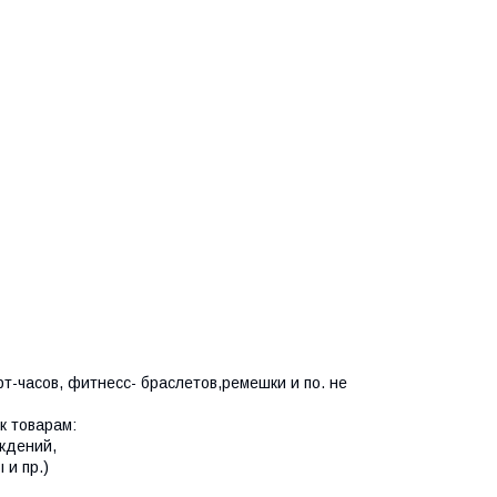
т-часов, фитнесс- браслетов,ремешки и по. не
к товарам:
ждений,
 и пр.)