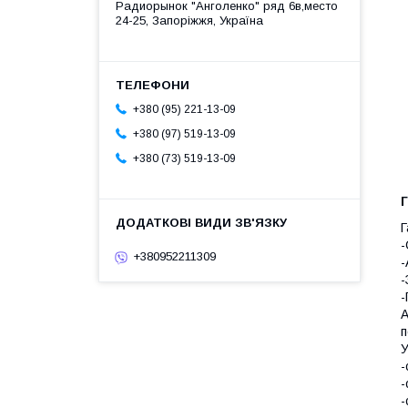
Радиорынок "Анголенко" ряд 6в,место
24-25, Запоріжжя, Україна
+380 (95) 221-13-09
+380 (97) 519-13-09
+380 (73) 519-13-09
Г
Г
-
+380952211309
-
-
-
А
п
У
-
-
-