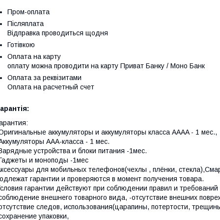
Пром-оплата
Післяплата
Відправка проводиться щодня
Готівкою
Оплата на карту
оплату можна проводити на карту Приват Банку / Моно Банк
Оплата за реквізитами
Оплата на расчетный счет
арантія:
арантия:
Оригинальные аккумуляторы и аккумуляторы класса AAAA - 1 мес.,
Аккумуляторы ААА-класса - 1 мес.
Зарядные устройства и блоки питания -1мес.
Гаджеты и моноподы -1мес
ксессуары для мобильных телефонов(чехлы , плёнки, стекла),Смар
одлежат гарантии и проверяются в момент получения товара.
словия гарантии действуют при соблюдении правил и требований 
соблюдение внешнего товарного вида, -отсутствие внешних повре
отсутствие следов, использования(царапины, потертости, трещины
сохранение упаковки,