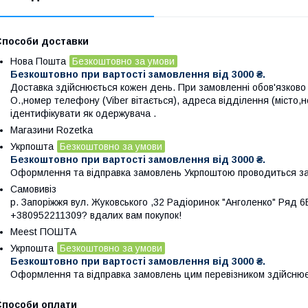
Способи доставки
Нова Пошта
Безкоштовно за умови
Безкоштовно при вартості замовлення від 3000 ₴.
Доставка здійснюється кожен день. При замовленні обов'язково в
О.,номер телефону (Viber вітається), адреса відділення (місто,
ідентифікувати як одержувача .
Магазини Rozetka
Укрпошта
Безкоштовно за умови
Безкоштовно при вартості замовлення від 3000 ₴.
Оформлення та відправка замовлень Укрпоштою проводиться за
Самовивіз
р. Запоріжжя вул. Жуковського ,32 Радіоринок "Анголенко" Ряд 6В
+380952211309? вдалих вам покупок!
Meest ПОШТА
Укрпошта
Безкоштовно за умови
Безкоштовно при вартості замовлення від 3000 ₴.
Оформлення та відправка замовлень цим перевізником здійснює
Способи оплати