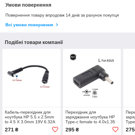
Умови повернення
Повернення товару впродовж 14 днів за рахунок покупця
Всі умови повернення
Подібні товари компанії
Кабель-перехідник для
Перехідник для
Пере
ноутбука HP 5.5 x 2.5mm
заряджання ноутбука HP
заря
to 4.5 X 3.0mm 19V 6.32A
Type-c female to 4.0x1.35
Type
100W
male (Type-c-
7.9X
271
295
275
₴
₴
гніздо/4.0x1.35-штекер)
гніз