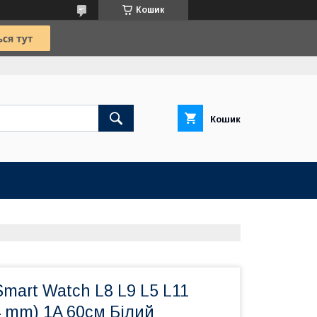
Кошик
Кошик
mart Watch L8 L9 L5 L11
/4 mm) 1A 60см Білий