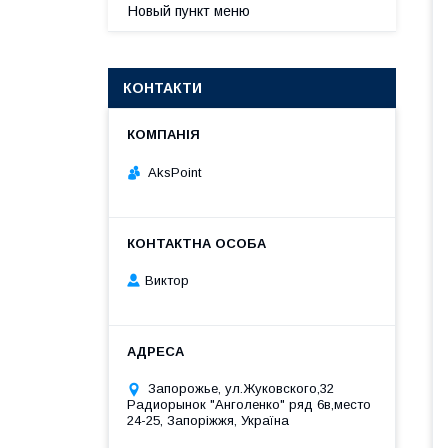
Новый пункт меню
КОНТАКТИ
AksPoint
Виктор
Запорожье, ул.Жуковского,32
Радиорынок "Анголенко" ряд 6в,место
24-25, Запоріжжя, Україна