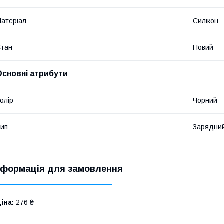
атеріал
Силікон
Стан
Новий
Основні атрибути
олір
Чорний
ип
Зарядний
нформація для замовлення
іна:
276 ₴