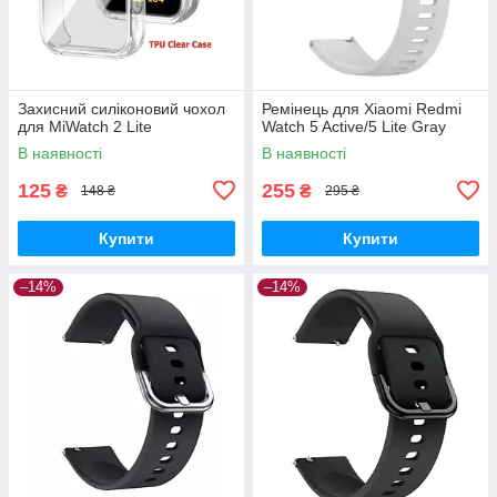
Захисний силіконовий чохол
Ремінець для Xiaomi Redmi
для MiWatch 2 Lite
Watch 5 Active/5 Lite Gray
В наявності
В наявності
125
255
₴
₴
148 ₴
295 ₴
Купити
Купити
–14%
–14%