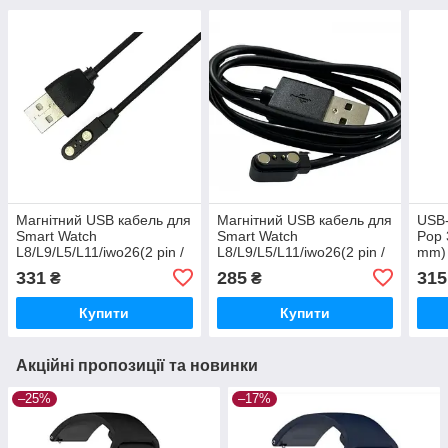
Магнітний USB кабель для
Магнітний USB кабель для
USB-
Smart Watch
Smart Watch
Pop 
L8/L9/L5/L11/iwo26(2 pin /
L8/L9/L5/L11/iwo26(2 pin /
mm) 
4 mm) 1A 60см Чорний
4 mm) 1A 60см Чорний
331
285
315
₴
₴
Купити
Купити
Акційні пропозиції та новинки
–25%
–17%