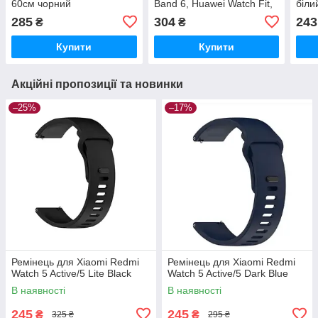
60см чорний
Band 6, Huawei Watch Fit,
біли
Children Watch 4X, Honor
"BD4
285
304
243
₴
₴
Band 6, Watch ES
Купити
Купити
Акційні пропозиції та новинки
–25%
–17%
Ремінець для Xiaomi Redmi
Ремінець для Xiaomi Redmi
Watch 5 Active/5 Lite Black
Watch 5 Active/5 Dark Blue
В наявності
В наявності
245
245
₴
₴
325 ₴
295 ₴