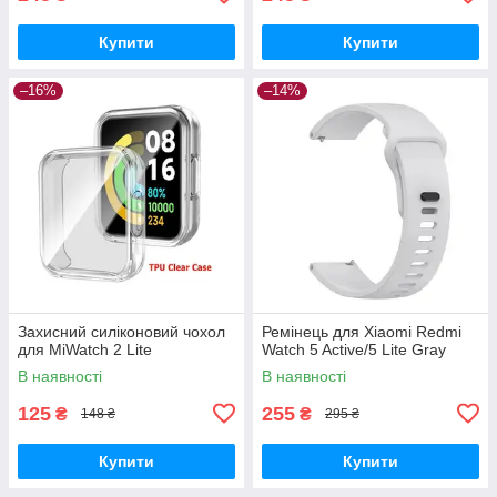
Купити
Купити
–16%
–14%
Захисний силіконовий чохол
Ремінець для Xiaomi Redmi
для MiWatch 2 Lite
Watch 5 Active/5 Lite Gray
В наявності
В наявності
125
255
₴
₴
148 ₴
295 ₴
Купити
Купити