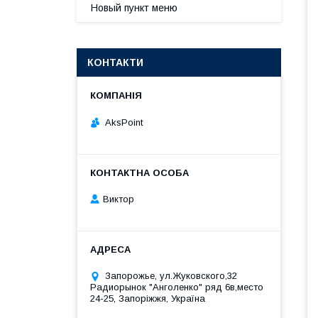
Новый пункт меню
КОНТАКТИ
AksPoint
Виктор
Запорожье, ул.Жуковского,32
Радиорынок "Анголенко" ряд 6в,место
24-25, Запоріжжя, Україна