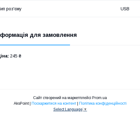
ип роз'єму
USB
нформація для замовлення
іна:
245 ₴
Сайт створений на маркетплейсі
Prom.ua
AksPoint |
Поскаржитися на контент
|
Політика конфіденційності
Select Language
▼