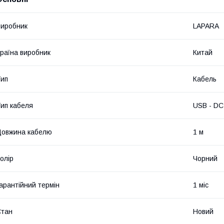
иробник
LAPARA
раїна виробник
Китай
ип
Кабель
ип кабеля
USB - DC
овжина кабелю
1 м
олір
Чорний
арантійний термін
1 міс
Стан
Новий