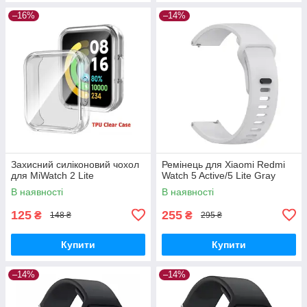
–16%
–14%
Захисний силіконовий чохол
Ремінець для Xiaomi Redmi
для MiWatch 2 Lite
Watch 5 Active/5 Lite Gray
В наявності
В наявності
125
255
₴
₴
148 ₴
295 ₴
Купити
Купити
–14%
–14%