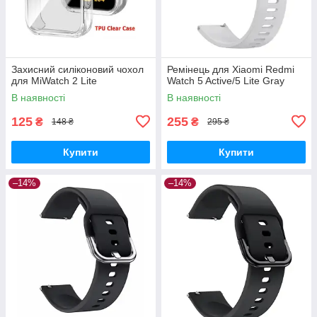
Захисний силіконовий чохол
Ремінець для Xiaomi Redmi
для MiWatch 2 Lite
Watch 5 Active/5 Lite Gray
В наявності
В наявності
125
255
₴
₴
148 ₴
295 ₴
Купити
Купити
–14%
–14%