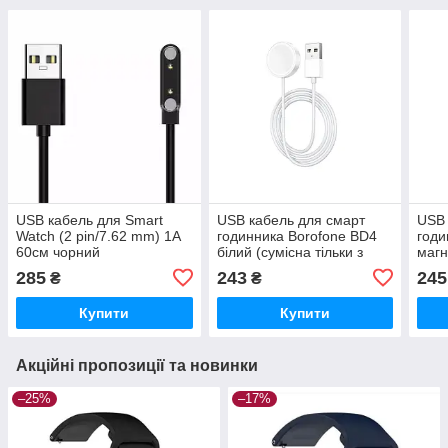
USB кабель для Smart
USB кабель для смарт
USB 
Watch (2 pin/7.62 mm) 1A
годинника Borofone BD4
годи
60см чорний
білий (сумісна тільки з
магн
"BD4")
(сум
285
243
245
₴
₴
"BD5
Купити
Купити
Акційні пропозиції та новинки
–25%
–17%