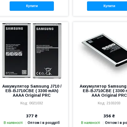
Купити
Купити
Аккумулятор Samsung J710 /
Аккумулятор Samsung 
EB-BJ710CBE ( 3300 mAh)
EB-BJ710CBE ( 3300 
AAAA Original PRC
ААА Original PRC
0021032
2103203
377 ₴
356 ₴
В наявності
Оптом і в роздріб
В наявності
Оптом і в р