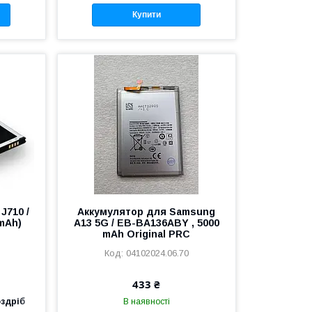
Купити
J710 /
Аккумулятор для Samsung
mAh)
A13 5G / EB-BA136ABY , 5000
mAh Original PRC
04102024.06.70
433 ₴
оздріб
В наявності