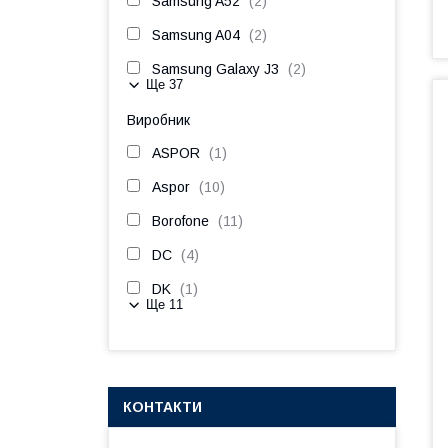
Samsung A52
2
Samsung A04
2
Samsung Galaxy J3
2
Ще 37
Виробник
ASPOR
1
Aspor
10
Borofone
11
DC
4
DK
1
Ще 11
КОНТАКТИ