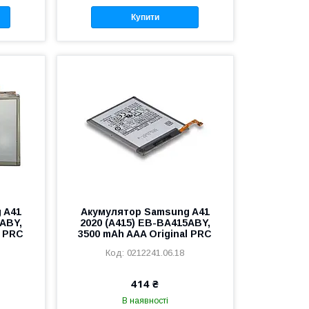
Купити
 A41
Акумулятор Samsung A41
5ABY,
2020 (A415) EB-BA415ABY,
l PRC
3500 mAh AAA Original PRC
0212241.06.18
414 ₴
В наявності