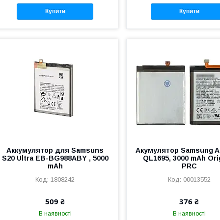
Купити
Купити
Аккумулятор для Samsuns
Акумулятор Samsung A
S20 Ultra EB-BG988ABY , 5000
QL1695, 3000 mAh Ori
mAh
PRC
1808242
00013552
509 ₴
376 ₴
В наявності
В наявності