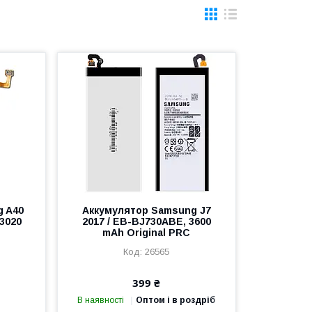
g A40
Аккумулятор Samsung J7
3020
2017 / EB-BJ730ABE, 3600
C
mAh Original PRC
26565
399 ₴
В наявності
Оптом і в роздріб