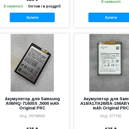
В наявності
В наявності
Оптом і в роздріб
Купити
Купити
Акумулятор для Samsung
Акумулятор для Sam
A06/HQ-7160SS ,5000 mAh
A16/A17/A26/BA-166ABY
Original PRC
mAh Original PR
26709503
377702
635 ₴
635 ₴