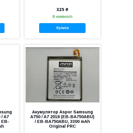
325 ₴
В наявності
Купити
msung
Акумулятор Aspor Samsung
 / A7
A750 / A7 2018 (EB-BA750ABU)
/ EB-
/ EB-BA750ABU, 3300 mAh
Ah
Original PRC