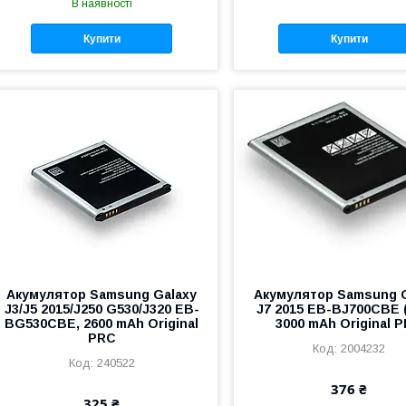
В наявності
Купити
Купити
Акумулятор Samsung Galaxy
Акумулятор Samsung 
J3/J5 2015/J250 G530/J320 EB-
J7 2015 EB-BJ700CBE 
BG530CBE, 2600 mAh Original
3000 mAh Original 
PRC
2004232
240522
376 ₴
325 ₴