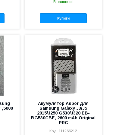
В наявності
Купити
sung
Акумулятор Aspor для
 ,5000
Samsung Galaxy J3/J5
C
2015/J250 G530/J320 EB-
BG530CBE, 2600 mAh Original
PRC
111266212