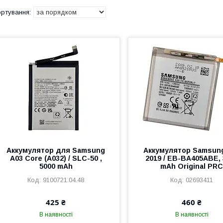
Аккумулятор для Samsung
Аккумулятор Samsun
A03 Core (A032) / SLC-50 ,
2019 / EB-BA405ABE, 
5000 mAh
mAh Original PR
9100721.04.48
02693411
425 ₴
460 ₴
В наявності
В наявності