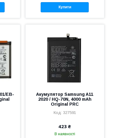
Купити
01/EB-
Акумулятор Samsung A11
ginal
2020 / HQ-70N, 4000 mAh
Original PRC
327591
423 ₴
В наявності