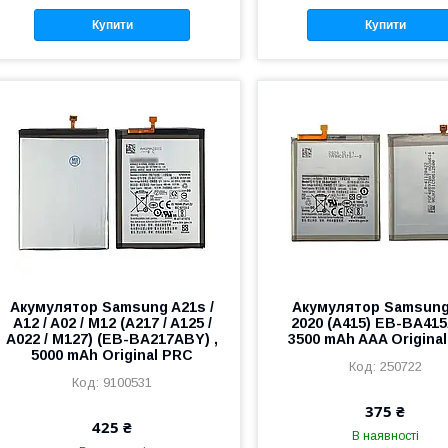
Купити
Купити
Акумулятор Samsung A21s /
Акумулятор Samsung
A12 / A02 / M12 (A217 / A125 /
2020 (A415) EB-BA41
A022 / M127) (EB-BA217ABY) ,
3500 mAh AAA Origina
5000 mAh Original PRC
250722
9100531
375 ₴
425 ₴
В наявності