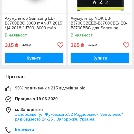
Акумулятор Samsung EB-
Акумулятор YOK EB-
BJ700BBC 3000 mAh J7 2015
BJ700CBEEB-BJ700CBE/ EB-
/ j4 2018 / J700, 3000 mAh
BJ700BBC для Samsung
Original PRC
J700/ J700H/ J700F/ J701/ J7
В наявності
В наявності
(2015)/ J4 (2018)/ J400
Original PRC
315
365
₴
₴
329 ₴
376 ₴
Купити
Купити
Про нас
99% позитивних з 215 відгуків за рік
Працює з 19.03.2020
м. Запоріжжя
Запорожье, ул.Жуковского,32 Радиорынок "Анголенко"
ряд 6в,место 24-25 , Запоріжжя, Україна
Контакти