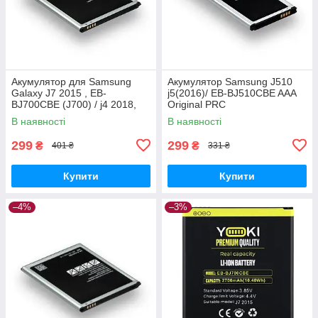
Акумулятор для Samsung
Акумулятор Samsung J510
Galaxy J7 2015 , EB-
j5(2016)/ EB-BJ510CBE AAA
BJ700CBE (J700) / j4 2018,
Original PRC
3000 mAh Original PRC
В наявності
В наявності
299
299
₴
₴
401 ₴
331 ₴
Купити
Купити
–4%
–3%