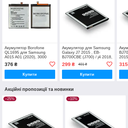
Акумулятор Borofone
Акумулятор для Samsung
Акум
QL1695 для Samsung
Galaxy J7 2015 , EB-
BJ7
A015 A01 (2020), 3000
BJ700CBE (J700) / j4 2018,
2015
mAh Original PRC
3000 mAh Original PRC
mAh 
376
299
315
₴
₴
401 ₴
Купити
Купити
Акційні пропозиції та новинки
–25%
–10%