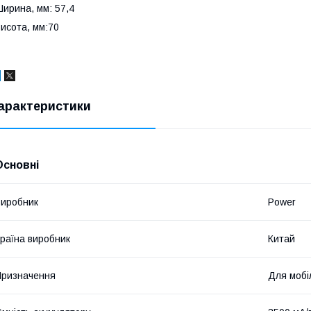
ирина, мм: 57,4
исота, мм:70
арактеристики
Основні
иробник
Power
раїна виробник
Китай
ризначення
Для мобі