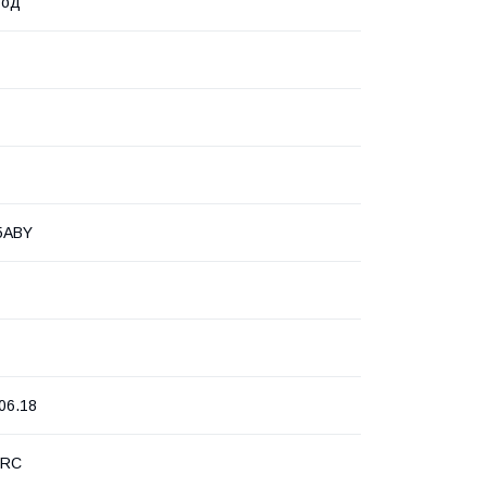
год
5ABY
06.18
PRC