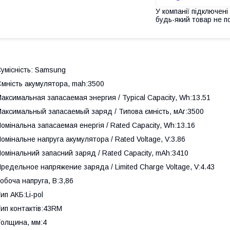
У компанії підключені
будь-який товар не п
умісність: Samsung
мність акумулятора, mah:3500
аксимальная запасаемая энергия / Typical Capacity, Wh:13.51
аксимальный запасаемый заряд / Типова ємність, мАг:3500
омінальна запасаемая енергія / Rated Capacity, Wh:13.16
омінальне напруга акумулятора / Rated Voltage, V:3.86
омінальний запасний заряд / Rated Capacity, mAh:3410
редельное напряжение заряда / Limited Charge Voltage, V:4.43
обоча напруга, В:3,86
ип АКБ:Li-pol
ип контактів:43RM
олщина, мм:4