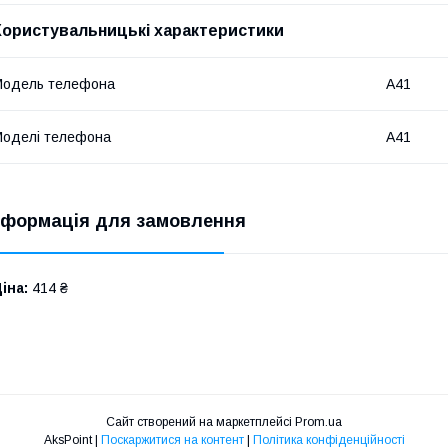
Користувальницькі характеристики
Модель телефона
A41
оделі телефона
A41
нформація для замовлення
іна:
414 ₴
Сайт створений на маркетплейсі
Prom.ua
AksPoint |
Поскаржитися на контент
|
Політика конфіденційності