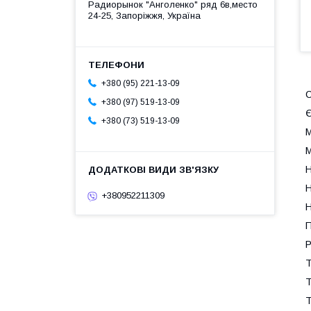
Радиорынок "Анголенко" ряд 6в,место
24-25, Запоріжжя, Україна
+380 (95) 221-13-09
С
+380 (97) 519-13-09
Є
+380 (73) 519-13-09
М
М
Н
Н
+380952211309
Н
П
Р
Т
Т
Т