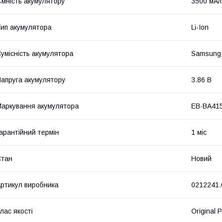
мність акумулятору
3500 мА/
ип акумулятора
Li-Ion
умісність акумулятора
Samsung
апруга акумулятору
3.86 В
аркування акумулятора
EB-BA41
арантійний термін
1 міс
Стан
Новий
ртикул виробника
0212241.
лас якості
Original 