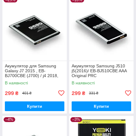
Акумулятор для Samsung
Акумулятор Samsung J510
Galaxy J7 2015 , EB-
j5(2016)/ EB-BJ510CBE AAA
BJ700CBE (J700) / j4 2018,
Original PRC
3000 mAh Original PRC
В наявності
В наявності
299
299
₴
₴
401 ₴
331 ₴
Купити
Купити
–4%
–3%