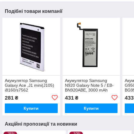
Подібні товари компанії
Акумулятор Samsung
Акумулятор Samsung
Акум
Galaxy Ace ,J1 mini(J105)
N920 Galaxy Note 5 / EB-
G950
i8160/s7562
BN920ABE, 3000 mAh
BG9
zka/i8190/S7390/EB425161LU,
Original PRC
Orig
281
431
433
₴
₴
EB-BG313BBE, 1500 mAh
Original PRC
Купити
Купити
Акційні пропозиції та новинки
–25%
–10%