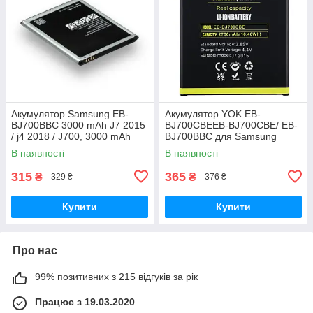
Акумулятор Samsung EB-
Акумулятор YOK EB-
BJ700BBC 3000 mAh J7 2015
BJ700CBEEB-BJ700CBE/ EB-
/ j4 2018 / J700, 3000 mAh
BJ700BBC для Samsung
Original PRC
J700/ J700H/ J700F/ J701/ J7
В наявності
В наявності
(2015)/ J4 (2018)/ J400
Original PRC
315
365
₴
₴
329 ₴
376 ₴
Купити
Купити
Про нас
99% позитивних з 215 відгуків за рік
Працює з 19.03.2020