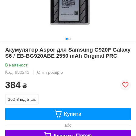
Акумулятор Aspor для Samsung G920F Galaxy
S6 / EB-BG920ABE 2550 mAh Original PRC
В наявності
Код: 880243
Опт і роздріб
384
₴
362 ₴
від 5 шт.
Купити
або
Купити з