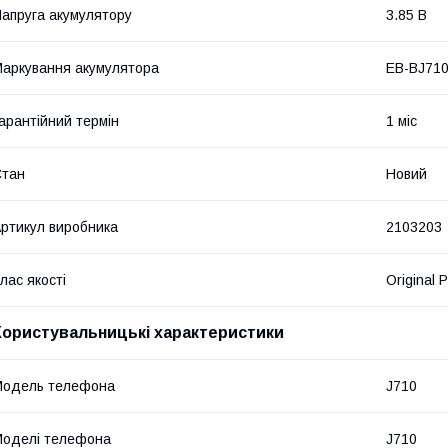
апруга акумулятору
3.85 В
аркування акумулятора
EB-BJ71
арантійний термін
1 міс
Стан
Новий
ртикул виробника
2103203
лас якості
Original 
Користувальницькі характеристики
Модель телефона
J710
оделі телефона
J710