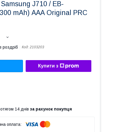
Samsung J710 / EB-
300 mAh) ААА Original PRC
в роздріб
Код:
2103203
Купити з
ротягом 14 днів
за рахунок покупця