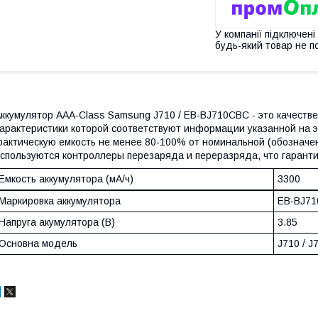
У компанії підключені
будь-який товар не п
ккумулятор AAA-Class Samsung J710 / EB-BJ710CBC - это качеств
арактеристики которой соответствуют информации указанной на эт
актическую емкость не менее 80-100% от номинальной (обозначен
спользуются контроллеры перезаряда и переразряда, что гаранти
Емкость аккумулятора (мА/ч)
3300
Маркировка аккумулятора
EB-BJ7
Напруга акумулятора (В)
3.85
Основна модель
J710 / J