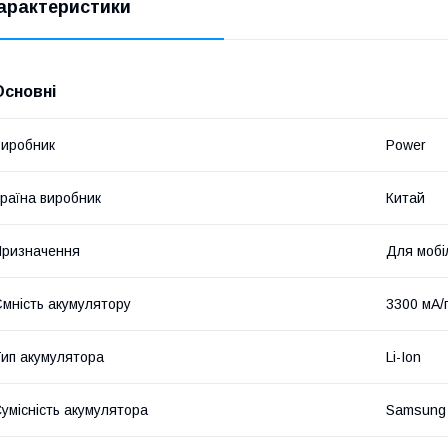
арактеристики
Основні
иробник
Power
раїна виробник
Китай
ризначення
Для мобі
мність акумулятору
3300 мА/
ип акумулятора
Li-Ion
умісність акумулятора
Samsung