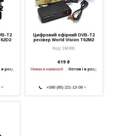
VB-T2
Цифровий ефірний DVB-T2
T62D2
ресівер World Vision T62M2
192491
619 ₴
 в роздріб
Немає в наявності
Оптом і в роздріб
+380 (95) 221-13-09