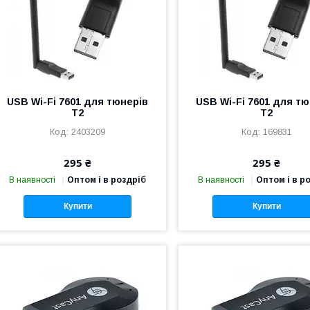
USB Wi-Fi 7601 для тюнерів
USB Wi-Fi 7601 для т
T2
T2
2403209
169831
295 ₴
295 ₴
В наявності
Оптом і в роздріб
В наявності
Оптом і в р
Купити
Купити