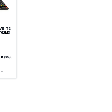
VB-T2
 T62M3
 в роздріб