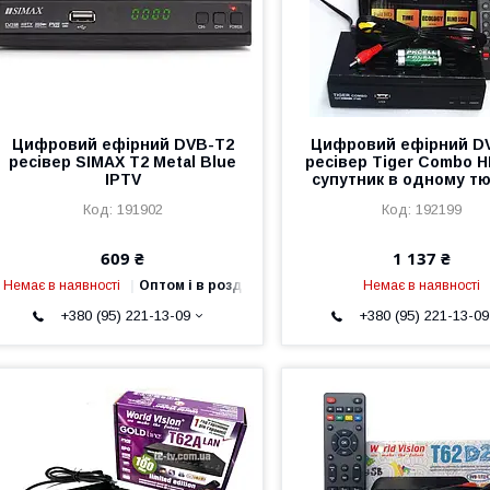
Цифровий ефірний DVB-T2
Цифровий ефірний D
ресівер SIMAX T2 Metal Blue
ресівер Tiger Combo HD
IPTV
супутник в одному тю
191902
192199
609 ₴
1 137 ₴
Немає в наявності
Оптом і в роздріб
Немає в наявності
+380 (95) 221-13-09
+380 (95) 221-13-09