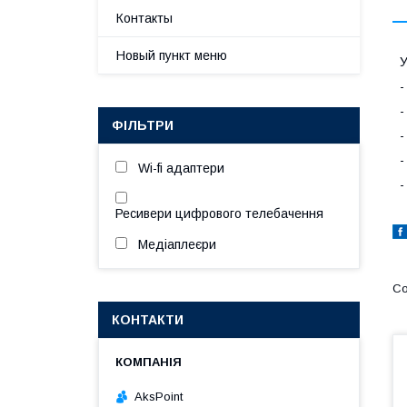
Контакты
Новый пункт меню
У
-
-
ФІЛЬТРИ
-
-
Wi-fi адаптери
-
Ресивери цифрового телебачення
Медіаплеєри
КОНТАКТИ
AksPoint