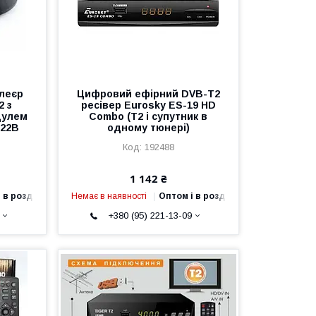
леєр
Цифровий ефірний DVB-T2
2 з
ресівер Eurosky ES-19 HD
дулем
Combo (T2 і супутник в
H22B
одному тюнері)
192488
1 142 ₴
 в роздріб
Немає в наявності
Оптом і в роздріб
+380 (95) 221-13-09