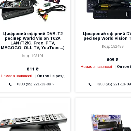
Цифровий ефірний DVB-T2
Цифровий ефірний D
ресівер World Vision T62A
ресівер World Vision 
LAN (T2/С, Free IPTV,
192489
MEGOGO, OLL TV, YouTube...)
193191
609 ₴
Немає в наявності
Оптом і
811 ₴
Немає в наявності
Оптом і в роздріб
+380 (95) 221-13-09
+380 (95) 221-13-09