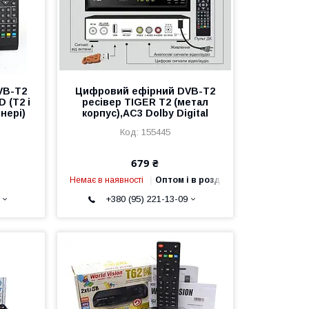
VB-T2
Цифровий ефірний DVB-T2
 (T2 і
ресівер TIGER T2 (метал
нері)
корпус),AC3 Dolby Digital
155445
679 ₴
Немає в наявності
Оптом і в роздріб
+380 (95) 221-13-09