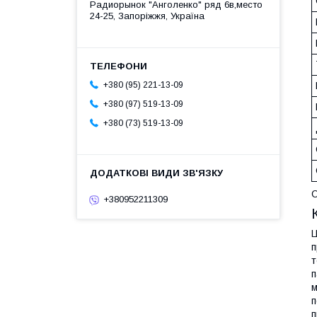
Радиорынок "Анголенко" ряд 6в,место
24-25, Запоріжжя, Україна
+380 (95) 221-13-09
+380 (97) 519-13-09
+380 (73) 519-13-09
+380952211309
Ц
п
т
п
м
п
п