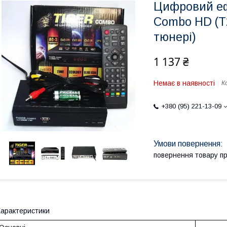
Цифровий еф
Combo HD (T2
тюнері)
1 137 ₴
Немає в наявності
К
+380 (95) 221-13-09
повернення товару п
арактеристики