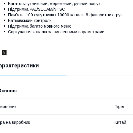
Багатосупутниковий, мережевий, ручний пошук.
Підтримка PAL/SECAM/NTSC
Пам'ять: 100 супутників і 10000 каналів 8 фаворитних груп
Батьківський контроль
Підтримка багато мовного меню
Сортування каналів за численними параметрами
арактеристики
Основні
иробник
Tiger
раїна виробник
Китай