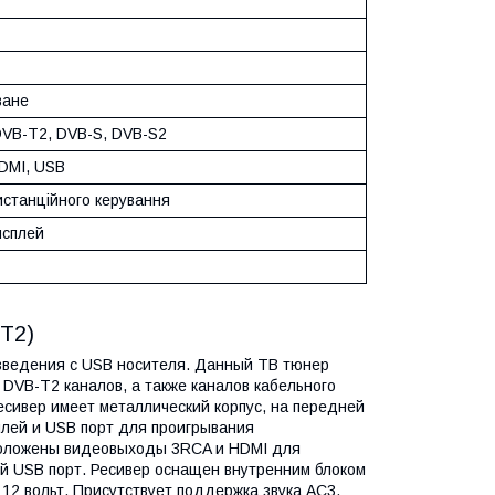
ване
DVB-T2, DVB-S, DVB-S2
DMI, USB
истанційного керування
исплей
+Т2)
зведения с USB носителя. Данный ТВ тюнер
DVB-T2 каналов, а также каналов кабельного
Ресивер имеет металлический корпус, на передней
плей и USB порт для проигрывания
сположены видеовыходы 3RCA и HDMI для
й USB порт. Ресивер оснащен внутренним блоком
12 вольт. Присутствует поддержка звука AC3.