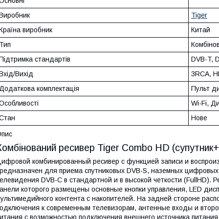
Основні
Виробник
Tiger
Країна виробник
Китай
Тип
Комбіно
Підтримка стандартів
DVB-T, 
Вхід/Вихід
3RCA, H
Додаткова комплектація
Пульт д
Особливості
Wi-Fi, Д
Стан
Нове
Опис
Комбінований ресивер Tiger Combo HD (супутник
ифровой комбинированный ресивер с функцией записи и воспрои
редназначен для приема спутниковых DVB-S, наземных цифровых 
елевидения DVB-C в стандартной и в высокой четкости (FullHD). 
анели которого размещены основные кнопки управления, LED дис
ультимедийного контента с накопителей. На задней стороне ра
одключения к современным телевизорам, антенные входы и второ
итания с возможностью подключения внешнего источника питания 