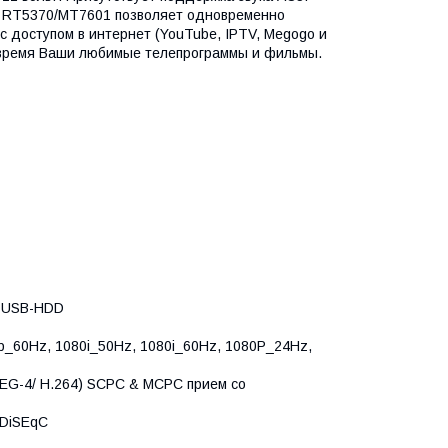
nk RT5370/MT7601 позволяет одновременно
с доступом в интернет (YouTube, IPTV, Megogo и
е время Ваши любимые телепрограммы и фильмы.
и USB-HDD
0p_60Hz, 1080i_50Hz, 1080i_60Hz, 1080P_24Hz,
EG-4/ H.264) SCPC & MCPC прием со
 DiSEqC