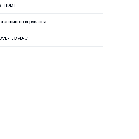
B, HDMI
станційного керування
DVB-T, DVB-C