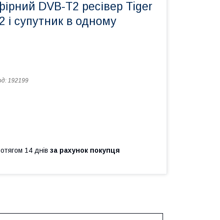
ірний DVB-T2 ресівер Tiger
 і супутник в одному
од:
192199
ротягом 14 днів
за рахунок покупця