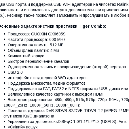
ва USB порта и поддержка USB WiFi адаптеров на чипсетах Rali
аписывать и использовать доступ к дополнительным приложениям 
р.). Ресивер также позволяет записывать и прослушивать в любо
Основные характеристики приставки Tiger Combo:
Процессор: GUOXIN GX6605S
Частота процессора: 600 MHz
Оперативная память: 512 MB
Объем флеш памяти: 4 MB
Компактный корпус
Быстрое переключение каналов
Одновременная запись и воспроизведение (второй) передач
USB 2.0
интерфейс с поддержкой WiFi адаптеров
Поддержка множества медиа форматов
Поддерживаются FAT, FAT32 и NTFS форматы USB-диска ил
Великолепное качество картинки с выходом HDMI
Выходное разрешение: 480i, 480p, 576i, 576p, 720p_50Hz, 72
1080P_25Hz, 1080P_50Hz, 1080P_60Hz
Полная поддержка DVB-S/DVB-S2/DVB-T/DVB-T2 (MPEG-2/ MP
спутников Ku/C диапазона
Управління за допомогою.DiSEqC 1.0/1.1/1.2/1.3 (USALS), Авто
«Сліпий» пошук