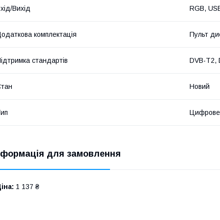
хід/Вихід
RGB, US
одаткова комплектація
Пульт ди
ідтримка стандартів
DVB-T2, 
Стан
Новий
ип
Цифрове
нформація для замовлення
іна:
1 137 ₴