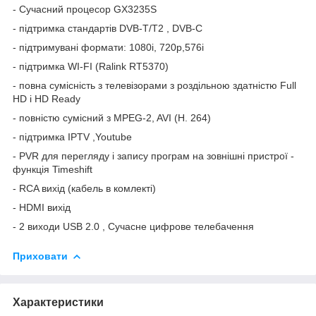
- Сучасний процесор GX3235S
- підтримка стандартів DVB-T/T2 , DVB-C
- підтримувані формати: 1080i, 720p,576i
- підтримка WI-FI (Ralink RT5370)
- повна сумісність з телевізорами з роздільною здатністю Full
HD і HD Ready
- повністю сумісний з MPEG-2, AVI (H. 264)
- підтримка IPTV ,Youtube
- PVR для перегляду і запису програм на зовнішні пристрої -
функція Timeshift
- RCA вихід (кабель в комлекті)
- HDMI вихід
- 2 виходи USB 2.0 , Сучасне цифрове телебачення
Приховати
Характеристики