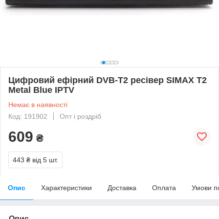
Цифровий ефірний DVB-T2 ресівер SIMAX T2
Metal Blue IPTV
Немає в наявності
Код: 191902
Опт і роздріб
609
₴
443 ₴
від 5 шт.
Опис
Характеристики
Доставка
Оплата
Умови п
Опис