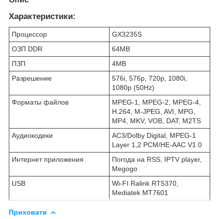
Характеристики:
Процессор
GX3235S
ОЗП DDR
64MB
ПЗП
4MB
Разрешение
576i, 576p, 720p, 1080i,
1080p (50Hz)
Форматы файлов
MPEG-1, MPEG-2, MPEG-4,
H.264, M-JPEG, AVI, MPG,
MP4, MKV, VOB, DAT, M2TS
Аудиокодеки
АС3/Dolby Digital, MPEG-1
Layer 1,2 PCM/HE-AAC V1.0
Интернет приложения
Погода на RSS, IPTV player,
Megogo
USB
Wi-FI Ralink RT5370,
Mediatek MT7601
Приховати