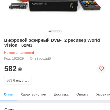
Цифровой эфирный DVB-T2 ресивер World
Vision T62M3
Немає в наявності
Код: 192529
Опт і роздріб
582
₴
563 ₴
від 5 шт.
Опис
Характеристики
Доставка
Оплата
Умови п
Опис