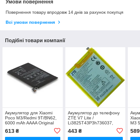
Умови повернення
Повернення товару впродовж 14 днів за рахунок покупця
Всі умови повернення
Подібні товари компанії
Акумулятор для Xiaomi
Акумулятор до телефону
Акум
Poco M3/Redmi 9T/BN62,
ZTE V7 Lite /
Xiao
6000 mAh AAAA Original
Li3825T43P3h736037,
M3 
PRC
2500mAh Original PRC
Orig
613
443
589
₴
₴