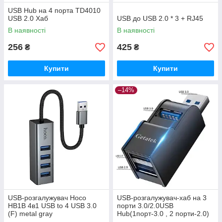
USB Hub на 4 порта TD4010
USB 2.0 Хаб
USB до USB 2.0 * 3 + RJ45
В наявності
В наявності
256
425
₴
₴
Купити
Купити
–14%
USB-розгалужувач Hoco
USB-розгалужувач-хаб на 3
HB1B 4в1 USB to 4 USB 3.0
порти 3.0/2.0USB
(F) metal gray
Hub(1порт-3.0 , 2 порти-2.0)