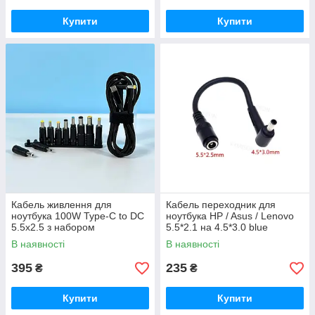
Купити
Купити
Кабель живлення для
Кабель переходник для
ноутбука 100W Type-C to DC
ноутбука HP / Asus / Lenovo
5.5х2.5 з набором
5.5*2.1 на 4.5*3.0 blue
перехідників 10 в 1
В наявності
В наявності
395
235
₴
₴
Купити
Купити