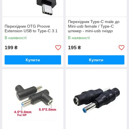
Перехідник Type-C male до
Перехідник OTG Proove
Mini-usb female / Type-C
Extension USB to Type-C 3.1
штекер - mini-usb гніздо
В наявності
В наявності
199
195
₴
₴
Купити
Купити