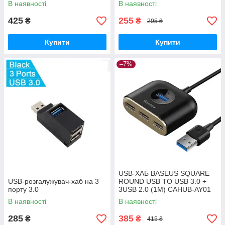
В наявності
В наявності
425
255
₴
₴
295 ₴
Купити
Купити
–7%
USB-ХАБ BASEUS SQUARE
USB-розгалужувач-хаб на 3
ROUND USB TO USB 3.0 +
порту 3.0
3USB 2.0 (1M) CAHUB-AY01
В наявності
В наявності
285
385
₴
₴
415 ₴