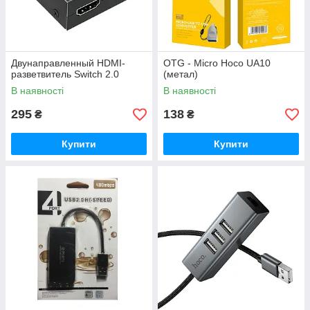
Двунаправленный HDMI-
OTG - Micro Hoco UA10
разветвитель Switch 2.0
(метал)
В наявності
В наявності
295
138
₴
₴
Купити
Купити