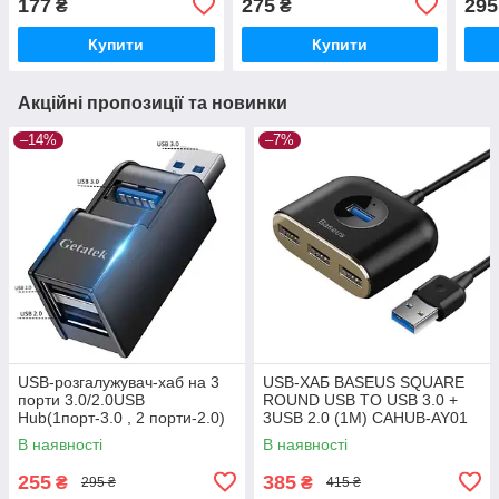
177
275
295
₴
₴
гніздо/7.4X5.0-штекер)
PD100W
Купити
Купити
Акційні пропозиції та новинки
–14%
–7%
USB-розгалужувач-хаб на 3
USB-ХАБ BASEUS SQUARE
порти 3.0/2.0USB
ROUND USB TO USB 3.0 +
Hub(1порт-3.0 , 2 порти-2.0)
3USB 2.0 (1M) CAHUB-AY01
В наявності
В наявності
255
385
₴
₴
295 ₴
415 ₴