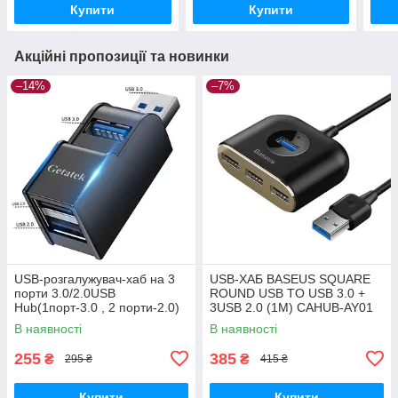
Купити
Купити
Акційні пропозиції та новинки
–14%
–7%
USB-розгалужувач-хаб на 3
USB-ХАБ BASEUS SQUARE
порти 3.0/2.0USB
ROUND USB TO USB 3.0 +
Hub(1порт-3.0 , 2 порти-2.0)
3USB 2.0 (1M) CAHUB-AY01
В наявності
В наявності
255
385
₴
₴
295 ₴
415 ₴
Купити
Купити