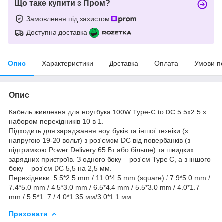
Що таке купити з Пром?
Замовлення під захистом
Доступна доставка
Опис
Характеристики
Доставка
Оплата
Умови п
Опис
Кабель живлення для ноутбука 100W Type-C to DC 5.5х2.5 з
набором перехідників 10 в 1.
Підходить для заряджання ноутбуків та іншої техніки (з
напругою 19-20 вольт) з роз'ємом DC від повербанків (з
підтримкою Power Delivery 65 Вт або більше) та швидких
зарядних пристроїв. З одного боку – роз'єм Type C, а з іншого
боку – роз'єм DC 5,5 на 2,5 мм.
Перехідники: 5.5*2.5 mm / 11.0*4.5 mm (square) / 7.9*5.0 mm /
7.4*5.0 mm / 4.5*3.0 mm / 6.5*4.4 mm / 5.5*3.0 mm / 4.0*1.7
mm / 5.5*1. 7 / 4.0*1.35 мм/3.0*1.1 мм.
Приховати