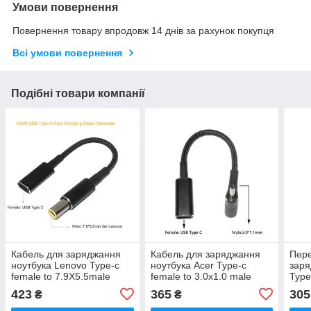
Умови повернення
Повернення товару впродовж 14 днів за рахунок покупця
Всі умови повернення
Подібні товари компанії
Кабель для заряджання
Кабель для заряджання
Пере
ноутбука Lenovo Type-c
ноутбука Acer Type-c
заря
female to 7.9X5.5male
female to 3.0x1.0 male
Type
(Type-c-гніздо/7.9X5.5-
(Type-c-гніздо/3.0x1.0-
blue
423
365
305
₴
₴
штекер) PD100W
штекер) PD100W
гніз
PD1