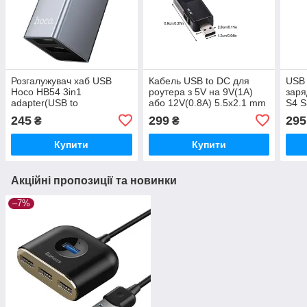
Розгалужувач хаб USB
Кабель USB to DC для
USB 
Hoco HB54 3in1
роутера з 5V на 9V(1A)
заря
adapter(USB to
або 12V(0.8A) 5.5х2.1 mm
S4 S
USB3.0+USB2.0*2)
з перемикачем
Blac
245
299
295
₴
₴
Купити
Купити
Акційні пропозиції та новинки
–7%