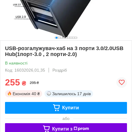
USB-розгалужувач-хаб на 3 порти 3.0/2.0USB
Hub(1порт-3.0 , 2 порти-2.0)
В наявності
Код: 16032026,01,35
Роздріб
255
₴
295 ₴
Економія
40 ₴
Залишилось
17 днів
Купити
або
Купити з