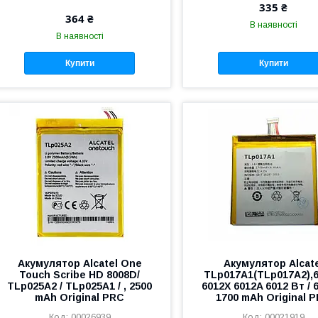
335 ₴
364 ₴
В наявності
В наявності
Купити
Купити
Акумулятор Alcatel One
Акумулятор Alcat
Touch Scribe HD 8008D/
TLp017A1(TLp017A2),
TLp025A2 / TLp025A1 / , 2500
6012X 6012A 6012 Вт / 
mAh Original PRC
1700 mAh Original 
00026939
00021919