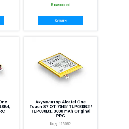
В наявності
Купити
 One
Акумулятор Alcatel One
18B4,
Touch S7 OT-7045/ TLP030B2 /
PRC
TLP030B1, 3000 mAh Original
PRC
113982