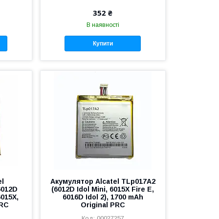
352 ₴
В наявності
Купити
el
Акумулятор Alcatel TLp017A2
6012D
(6012D Idol Mini, 6015X Fire E,
6015X,
6016D Idol 2), 1700 mAh
PRC
Original PRC
00027257