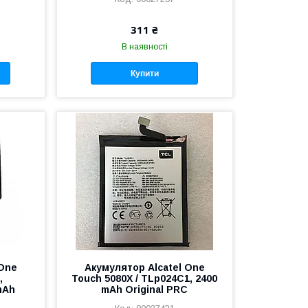
311 ₴
В наявності
Купити
 One
Акумулятор Alcatel One
,
Touch 5080X / TLp024C1, 2400
mAh
mAh Original PRC