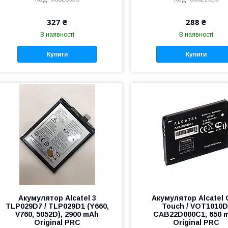
327 ₴
288 ₴
В наявності
В наявності
Купити
Купити
Акумулятор Alcatel 3
Акумулятор Alcatel
TLP029D7 / TLP029D1 (Y660,
Touch / VOT1010D
V760, 5052D), 2900 mAh
CAB22D000C1, 650 
Original PRC
Original PRC