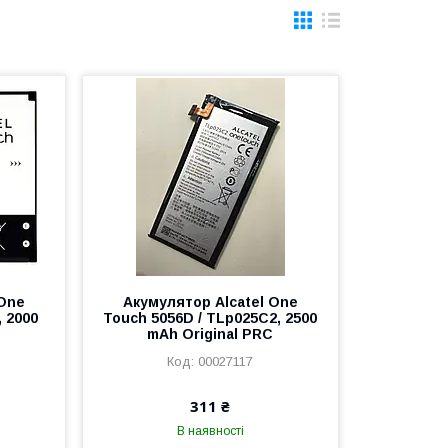
 One
Акумулятор Alcatel One
, 2000
Touch 5056D / TLp025C2, 2500
C
mAh Original PRC
00027117
311 ₴
В наявності