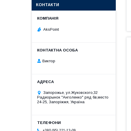
КОНТАКТИ
AksPoint
Виктор
Запорожье, ул.Жуковского,32
Радиорынок "Анголенко" ряд 6в,место
24-25, Запоріжжя, Україна
+380 (95) 221-13-09