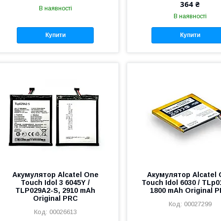
364 ₴
В наявності
В наявності
Купити
Купити
Акумулятор Alcatel One
Акумулятор Alcatel
Touch Idol 3 6045Y /
Touch Idol 6030 / TLp0
TLP029A2-S, 2910 mAh
1800 mAh Original 
Original PRC
00027299
00026613