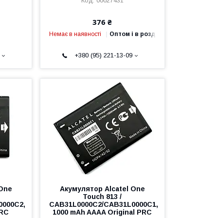
00027431
376 ₴
Немає в наявності
Оптом і в роздріб
+380 (95) 221-13-09
 One
Акумулятор Alcatel One
Touch 813 /
0000C2,
CAB31L0000C2/CAB31L0000C1,
PRC
1000 mAh AAAA Original PRC