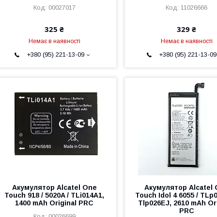
00027017
11026666
325 ₴
329 ₴
Немає в наявності
Немає в наявності
+380 (95) 221-13-09
+380 (95) 221-13-09
Акумулятор Alcatel One
Акумулятор Alcatel
Touch 918 / 5020A / TLi014A1,
Touch Idol 4 6055 / TLp
1400 mAh Original PRC
Tlp026EJ, 2610 mAh Or
PRC
00026699