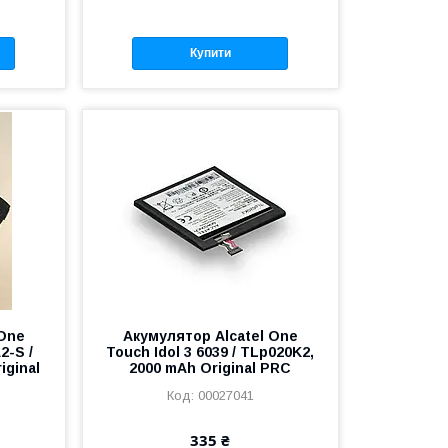
Купити
 One
Акумулятор Alcatel One
2-S /
Touch Idol 3 6039 / TLp020K2,
iginal
2000 mAh Original PRC
00027041
335 ₴