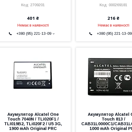
2709201
000269181
401 ₴
216 ₴
Немає в наявності
Немає в наявності
+380 (95) 221-13-09
+380 (95) 221-13-09
Акумулятор Alcatel One
Акумулятор Alcatel
Touch 7040N / TLi020F1 /
Touch 813 /
TLI019B2, TLi020F2 / U5 3G,
CAB31L0000C1/CAB31L
1900 mAh Original PRC
1000 mAh Original 