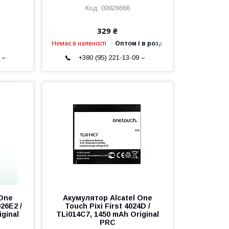
00026666
329 ₴
Немає в наявності
Оптом і в роздріб
+380 (95) 221-13-09
 One
Акумулятор Alcatel One
026E2 /
Touch Pixi First 4024D /
iginal
TLi014C7, 1450 mAh Original
PRC