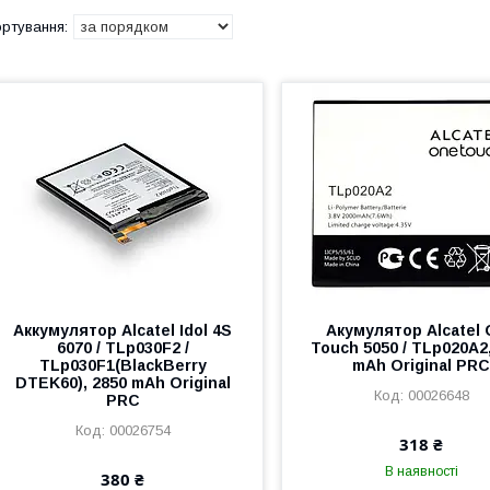
Аккумулятор Alcatel Idol 4S
Акумулятор Alcatel
6070 / TLp030F2 /
Touch 5050 / TLp020A2
TLp030F1(BlackBerry
mAh Original PR
DTEK60), 2850 mAh Original
00026648
PRC
00026754
318 ₴
В наявності
380 ₴