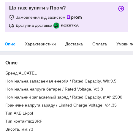
Що таке купити з Пром?
Замовлення під захистом
Доступна доставка
Опис
Характеристики
Доставка
Оплата
Умови п
Опис
Бренд:ALCATEL
Номінальна запасаемая енергія / Rated Capacity, Wh:9.5
Номінальна напруга батареї / Rated Voltage, V:3.8
Номінальний запасаемый заряд / Rated Capacity, mAh:2500
Граничне напруга заряду / Limited Charge Voltage, V:4.35
Тип АКБ Li-pol
Тип контактів:23RF
Висота, мм:73