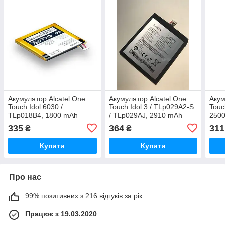
Акумулятор Alcatel One
Акумулятор Alcatel One
Акум
Touch Idol 6030 /
Touch Idol 3 / TLp029A2-S
Touc
TLp018B4, 1800 mAh
/ TLp029AJ, 2910 mAh
2500
Original PRC
Original PRC
335
364
311
₴
₴
Купити
Купити
Про нас
99% позитивних з 216 відгуків за рік
Працює з 19.03.2020