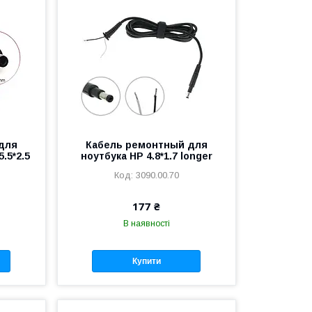
для
Кабель ремонтный для
.5*2.5
ноутбука HP 4.8*1.7 longer
3090.00.70
177 ₴
В наявності
Купити