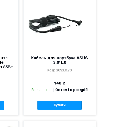
онта
Кабель для ноутбука ASUS
le
3.0*1.0
п 85Вт
3093.0.70
148 ₴
В наявності
Оптом і в роздріб
Купити