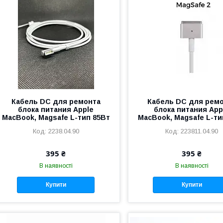
Кабель DC для ремонта
Кабель DC для рем
блока питания Apple
блока питания App
MacBook, Magsafe L-тип 85Вт
MacBook, Magsafe L-ти
2238.04.90
223811.04.90
395 ₴
395 ₴
В наявності
В наявності
Купити
Купити