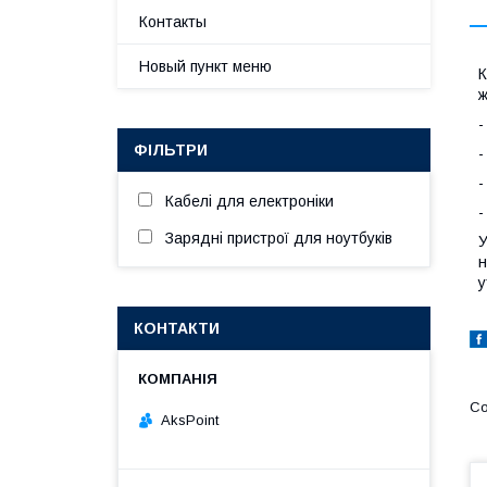
Контакты
Новый пункт меню
К
ж
-
ФІЛЬТРИ
-
-
Кабелі для електроніки
-
Зарядні пристрої для ноутбуків
У
н
у
КОНТАКТИ
AksPoint