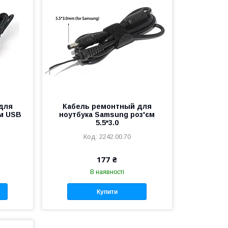
для
Кабель ремонтный для
єм USB
ноутбука Samsung роз'єм
5.5*3.0
2242.00.70
177 ₴
В наявності
Купити