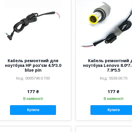
Кабель ремонтний для
Кабель ремонтний 
ноутбука HP роз'єм 4.5*3.0
ноутбука Lenovo 8.0*7.4
blue pin
7.9*5.5
0005796.0.700
5538.00.70
177 ₴
177 ₴
В наявності
В наявності
Купити
Купити