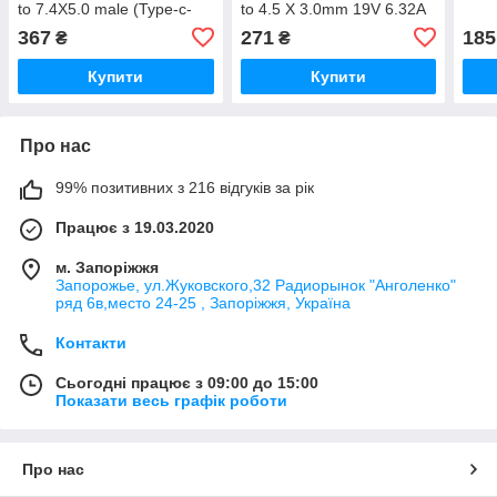
to 7.4X5.0 male (Type-c-
to 4.5 X 3.0mm 19V 6.32A
гніздо/7.4X5.0-штекер)
100W
367
271
185
₴
₴
PD100W
Купити
Купити
Про нас
99% позитивних з 216 відгуків за рік
Працює з 19.03.2020
м. Запоріжжя
Запорожье, ул.Жуковского,32 Радиорынок "Анголенко"
ряд 6в,место 24-25 , Запоріжжя, Україна
Контакти
Сьогодні працює з 09:00 до 15:00
Показати весь графік роботи
Про нас