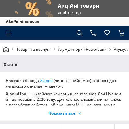
AksPoint.com.ua
Товари та послуги
Акумулятори і Powerbank
Акумуля
Xiaomi
Название бренда
Xiaomi
(читается «Сяоми») в переводе с
китайского означает «пшено».
Xiaomi Inc.
— китайская компания, основанная Лэй Цзюнем
и партнерами в 2010 году. Деятельность компании началась
с разработки собственной прошивки MIUI, основанную на
Android.
Показати все
Основной деятельностью компании является производство
смартфонов. Встречаются модели разных ценовых