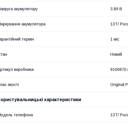
апруга акумулятору
3.89 В
аркування акумулятора
13T/ Poc
арантійний термін
1 міс
Стан
Новий
ртикул виробника
9100870.
лас якості
Original 
Користувальницькі характеристики
Модель телефона
13T/ Poc