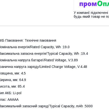
У компанії підключені
будь-який товар не п
КБ Паковання: Технічне паковання
омінальна енергія/Rated Capacity, Wh :19.0
аксимальна запасна енергія/Typical Capacity, Wh :19.4
омінальна напруга батареї/Rated Voltage, V:3.89
ранична напруга заряду/Limited Charge Voltage, V:4.48
овщина, мм: 4.5
ирина, мм: 64.9
исота, мм: 85.4
ип АКБ: Li-pol
лас: AAAAA
аксимальний запасний заряд/Typical Capacity, mAh :5000