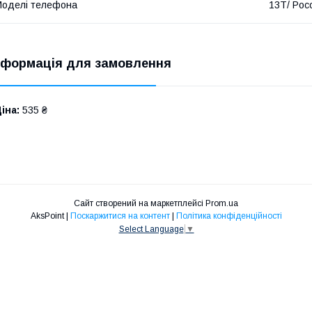
оделі телефона
13T/ Poc
нформація для замовлення
іна:
535 ₴
Сайт створений на маркетплейсі
Prom.ua
AksPoint |
Поскаржитися на контент
|
Політика конфіденційності
Select Language
▼