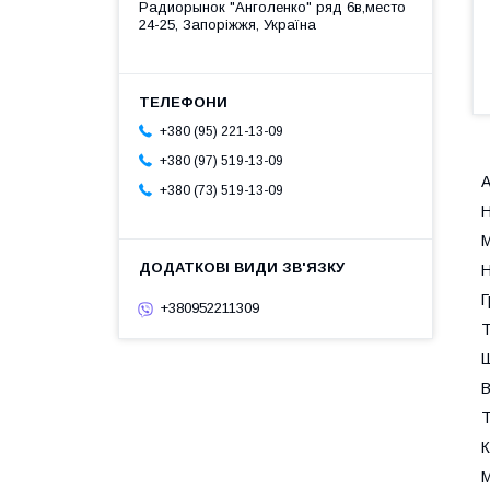
Радиорынок "Анголенко" ряд 6в,место
24-25, Запоріжжя, Україна
+380 (95) 221-13-09
+380 (97) 519-13-09
А
+380 (73) 519-13-09
Н
М
Н
Г
+380952211309
Т
Ш
В
Т
К
М