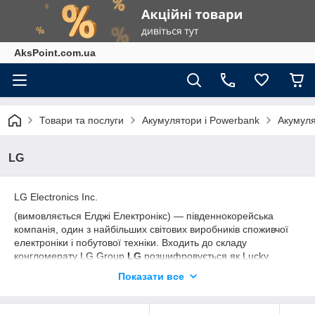
AksPoint.com.ua
Товари та послуги
Акумулятори і Powerbank
Акумуля
LG
LG Electronics Inc.
(вимовляється Елджі Електронікс) — південнокорейська
компанія, один з найбільших світових виробників споживчої
електроніки і побутової техніки. Входить до складу
конгломерату LG Group.
LG
розшифровується як Lucky
Goldstar, об'єднуючи назви компаній Lucky і Goldstar, в
Показати все
результаті злиття яких і народився цей бренд.
Основа філософії LG - це люди, чесність і
відданість фундаментальним цінностям. Ми