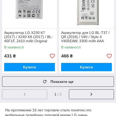
Акумулятор LG X230 K7
Акумулятор для LG BL-T37 /
(2017) / X240 K8 (2017) / BL-
Q8 (2018) / V40 / Stylo 4
45F1F, 2410 mAh Original
V405EAW, 3300 mAh AAA
PRC
Original PRC
В наявності
В наявності
431
466
₴
₴
Купити
Купити
Показати ще
1
/ 2
На протяжении 10 лет торговли стало понятно,что
мобильные телефоны торговой марки LG очень