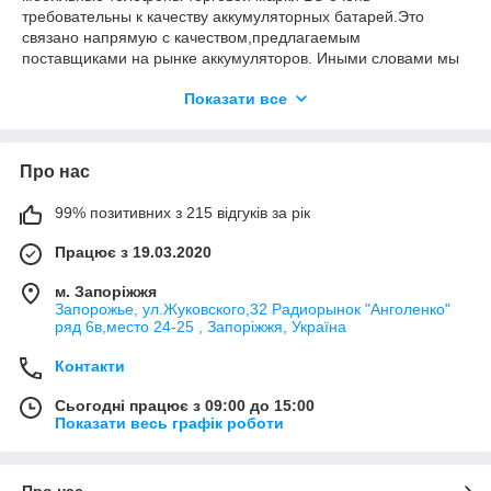
требовательны к качеству аккумуляторных батарей.Это
связано напрямую с качеством,предлагаемым
поставщиками на рынке аккумуляторов. Иными словами мы
настоятельно рекомендуем покупать товар надлежащего
Показати все
качества и не гнаться за ценой(низкой),когда тем самым
продавец может вам отпустить товар низкого качества,что в
большинстве случаев приводит к тому что покупатель может
остаться недовольным своим приобретением за короткий
Про нас
срок эксплуатации.
Так что подбирайте аккумуляторы с умом,а мы вам в этом
99% позитивних з 215 відгуків за рік
поможем :)
Працює з 19.03.2020
м. Запоріжжя
Запорожье, ул.Жуковского,32 Радиорынок "Анголенко"
ряд 6в,место 24-25 , Запоріжжя, Україна
Контакти
Сьогодні працює з 09:00 до 15:00
Показати весь графік роботи
Про нас