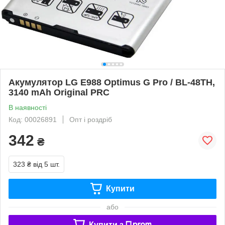
Акумулятор LG E988 Optimus G Pro / BL-48TH,
3140 mAh Original PRC
В наявності
Код: 00026891
Опт і роздріб
342
₴
323 ₴
від 5 шт.
Купити
або
Купити з