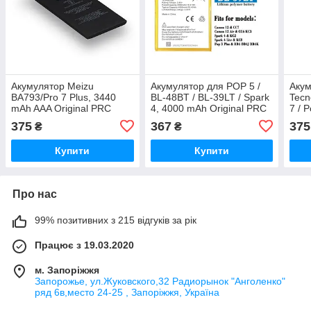
Акумулятор Meizu
Акумулятор для POP 5 /
Акум
BA793/Pro 7 Plus, 3440
BL-48BT / BL-39LT / Spark
Tecn
mAh AAA Original PRC
4, 4000 mAh Original PRC
7 / 
Orig
375
367
375
₴
₴
Купити
Купити
Про нас
99% позитивних з 215 відгуків за рік
Працює з 19.03.2020
м. Запоріжжя
Запорожье, ул.Жуковского,32 Радиорынок "Анголенко"
ряд 6в,место 24-25 , Запоріжжя, Україна