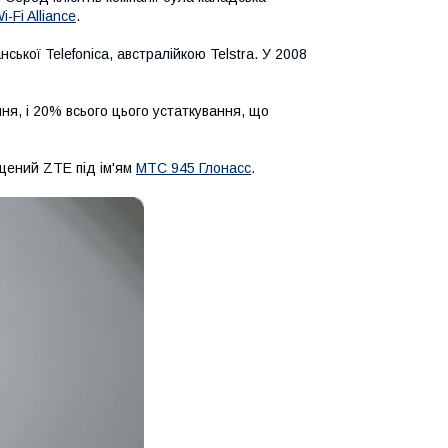
i-Fi Alliance
.
ської Telefonica, австралійкою Telstra. У 2008
я, і 20% всього цього устаткування, що
щений ZTE під ім'ям
МТС 945 Глонасс
.