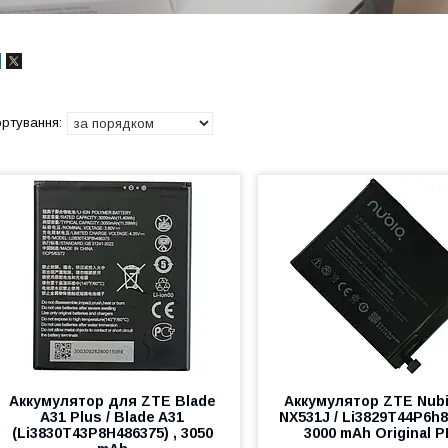
Аккумулятор для ZTE Blade
Аккумулятор ZTE Nubi
A31 Plus / Blade A31
NX531J / Li3829T44P6h8
(Li3830T43P8H486375) , 3050
3000 mAh Original 