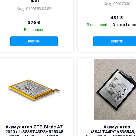
mAh
00027330
9100783.04.82
431 ₴
376 ₴
В наявності
Оптом і в р
В наявності
Купити
Купити
Акумулятор ZTE Blade A7
Акумулятор
2020 / Li3839T43P8H826348
Li3941T44PGh836548,