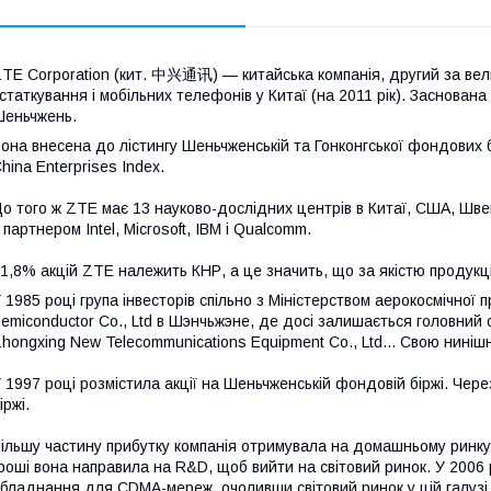
TE Corporation (кит. 中兴通讯) — китайська компанія, другий за вел
статкування і мобільних телефонів у Китаї (на 2011 рік). Заснована
еньчжень.
она внесена до лістингу Шеньчженській та Гонконгської фондових б
hina Enterprises Index.
о того ж ZTE має 13 науково-дослідних центрів в Китаї, США, Швеці
 партнером Intel, Microsoft, IBM і Qualcomm.
1,8% акцій ZTE належить КНР, а це значить, що за якістю продукці
 1985 році група інвесторів спільно з Міністерством аерокосмічної
emiconductor Co., Ltd в Шэнчьжэне, де досі залишається головний о
hongxing New Telecommunications Equipment Co., Ltd... Свою нині
 1997 році розмістила акції на Шеньчженській фондовій біржі. Через 
іржі.
ільшу частину прибутку компанія отримувала на домашньому ринку,
роші вона направила на R&D, щоб вийти на світовий ринок. У 2006
бладнання для CDMA-мереж, очоливши світовий ринок у цій галузі. 