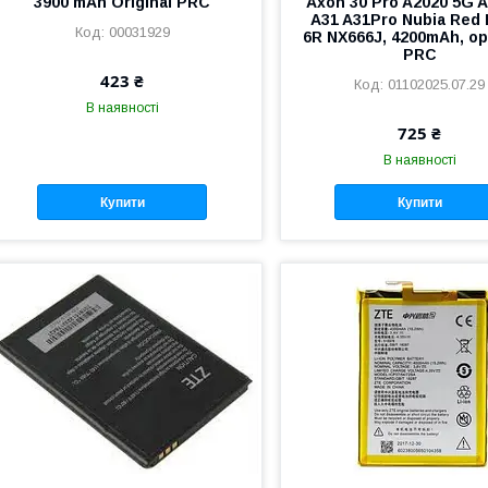
3900 mAh Original PRC
Axon 30 Pro A2020 5G 
A31 A31Pro Nubia Red 
00031929
6R NX666J, 4200mAh, ор
PRC
423 ₴
01102025.07.29
В наявності
725 ₴
В наявності
Купити
Купити