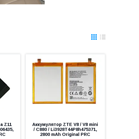
a Z11
Аккумулятор ZTE V8 / V8 mini
06435,
/ C880 / Li3928T44P8h475371,
PRC
2800 mAh Original PRC