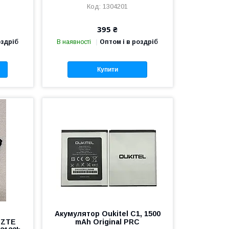
1304201
395 ₴
оздріб
В наявності
Оптом і в роздріб
Купити
Акумулятор Oukitel С1, 1500
 ZTE
mAh Original PRC