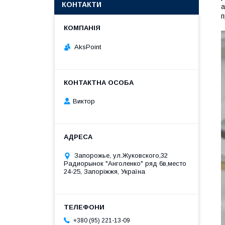
КОНТАКТИ
а
п
AksPoint
Виктор
Запорожье, ул.Жуковского,32
Радиорынок "Анголенко" ряд 6в,место
24-25, Запоріжжя, Україна
+380 (95) 221-13-09