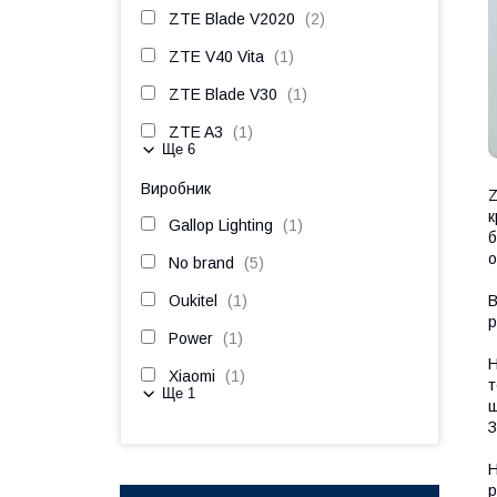
ZTE Blade V2020
2
ZTE V40 Vita
1
ZTE Blade V30
1
ZTE A3
1
Ще 6
Виробник
Z
к
Gallop Lighting
1
б
о
No brand
5
В
Oukitel
1
р
Power
1
Н
Xiaomi
1
т
Ще 1
щ
З
Н
р