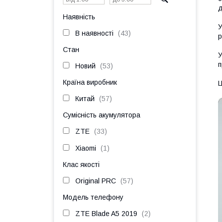
д
Наявність
У
В наявності
43
р
Стан
У
п
Новий
53
Країна виробник
Ц
Китай
57
Сумісність акумулятора
ZTE
33
Xiaomi
1
Клас якості
Original PRC
57
Модель телефону
ZTE Blade A5 2019
2