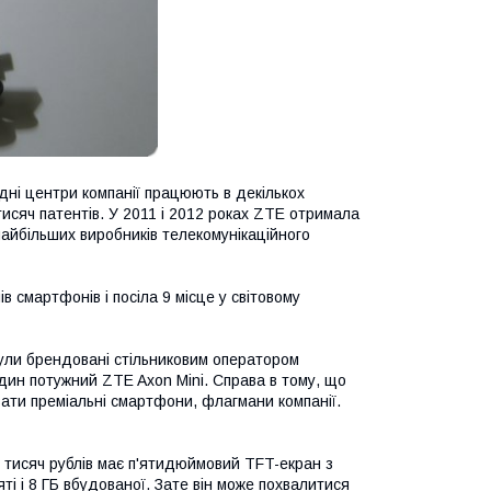
дні центри компанії працюють в декількох
 тисяч патентів. У 2011 і 2012 роках ZTE отримала
найбільших виробників телекомунікаційного
 смартфонів і посіла 9 місце у світовому
 були брендовані стільниковим оператором
дин потужний ZTE Axon Mini. Справа в тому, що
вати преміальні смартфони, флагмани компанії.
 тисяч рублів має п'ятидюймовий TFT-екран з
ті і 8 ГБ вбудованої. Зате він може похвалитися