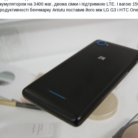
кумулятором на 3400 маг, двома сімки і підтримкою LTE. І вагою 15
родуктивності бенчмарку Antutu поставив його між LG G3 і HTC One