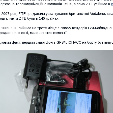
ержавна телекомунікаційна компанія Telus, а сама ZTE увійшла в
W
 2007 році ZTE продавала устаткування британської Vodafone, іспан
оці клієнти ZTE були в 140 країнах.
 2009 ZTE вийшла на третє місце в списку вендорів GSM-обладнанн
родається в світі, мало логотип компанії.
ікавий факт: перший смартфон з GPS/ГЛОНАСС на борту був випу