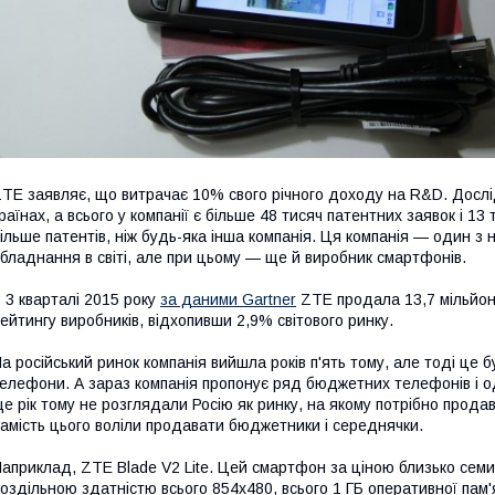
TE заявляє, що витрачає 10% свого річного доходу на R&D. Дослі
раїнах, а всього у компанії є більше 48 тисяч патентних заявок і 13
ільше патентів, ніж будь-яка інша компанія. Ця компанія — один з 
бладнання в світі, але при цьому — ще й виробник смартфонів.
 3 кварталі 2015 року
за даними Gartner
ZTE продала 13,7 мільйонів
ейтингу виробників, відхопивши 2,9% світового ринку.
а російський ринок компанія вийшла років п'ять тому, але тоді це
елефони. А зараз компанія пропонує ряд бюджетних телефонів і о
е рік тому не розглядали Росію як ринку, на якому потрібно прода
амість цього воліли продавати бюджетники і середнячки.
априклад, ZTE Blade V2 Lite. Цей смартфон за ціною близько семи
оздільною здатністю всього 854x480, всього 1 ГБ оперативної пам'я