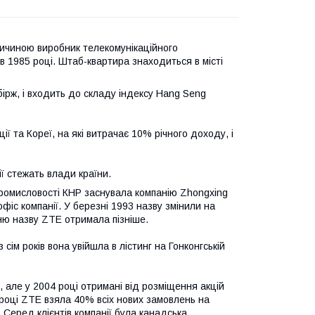
ичиною виробник телекомунікаційного
 в 1985 році. Штаб-квартира знаходиться в місті
ірж, і входить до складу індексу Hang Seng
ї та Кореї, на які витрачає 10% річного доходу, і
ї стежать влади країни.
 промисловості КНР заснувала компанію Zhongxing
фіс компанії. У березні 1993 назву змінили на
шню назву ZTE отримала пізніше.
сім років вона увійшла в лістинг на Гонконгській
 але у 2004 році отримані від розміщення акцій
 році ZTE взяла 40% всіх нових замовлень на
Серед клієнтів компанії була канадська