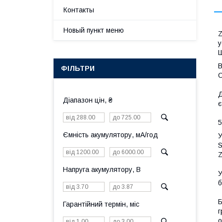
Контакты
Новый пункт меню
Z
у
Ш
В
ФІЛЬТРИ
C
Д
Діапазон цін, ₴
є
5
Ємність акумулятору, мА/год
У
S
Z
Напруга акумулятору, В
У
б
Б
Гарантійний термін, міс
г
о