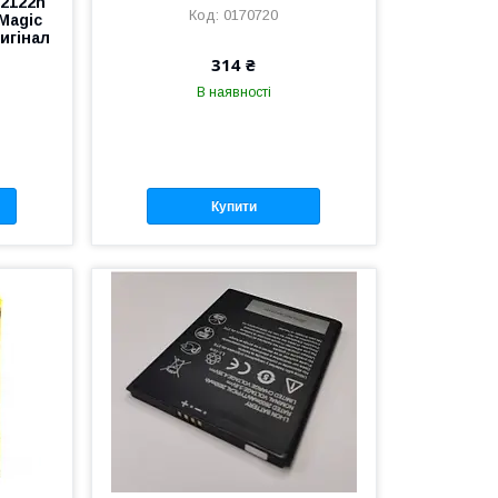
A2122h
0170720
Magic
игінал
314 ₴
В наявності
Купити