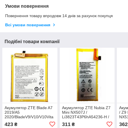
Умови повернення
Повернення товару впродовж 14 днів за рахунок покупця
Всі умови повернення
Подібні товари компанії
Акумулятор ZTE Blade A7
Акумулятор ZTE Nubia Z7
Акум
2019/A5
Mini NX507J /
/ Z9
2020/BladeV9/V10/V10Vita
Li3823T43P6hA54236-H /
NX51
/
Li3824T43P6hA54236-H ,
Li38
423
311
362
₴
₴
Li3931T44P8H806139/Li3932T44P6h8,
2300 mAh Original PRC
3000