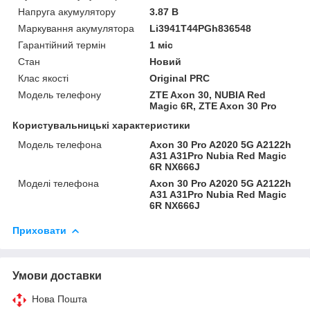
Напруга акумулятору
3.87 В
Маркування акумулятора
Li3941T44PGh836548
Гарантійний термін
1 міс
Стан
Новий
Клас якості
Original PRC
Модель телефону
ZTE Axon 30, NUBIA Red
Magic 6R, ZTE Axon 30 Pro
Користувальницькі характеристики
Модель телефона
Axon 30 Pro A2020 5G A2122h
A31 A31Pro Nubia Red Magic
6R NX666J
Моделі телефона
Axon 30 Pro A2020 5G A2122h
A31 A31Pro Nubia Red Magic
6R NX666J
Приховати
Умови доставки
Нова Пошта