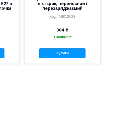
 Е27 в
ліхтарик, переносний /
почка
перезаряджаємий
16012023
304 ₴
В наявності
Купити