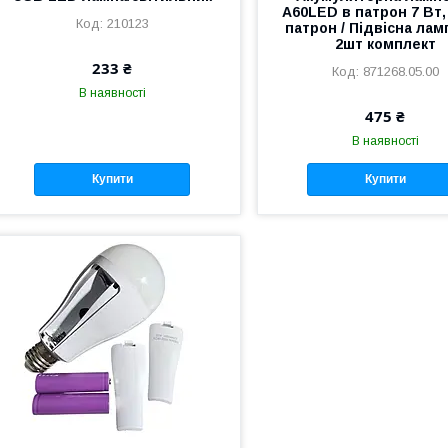
A60LED в патрон 7 Вт,
210123
патрон / Підвісна лам
2шт комплект
233 ₴
871268.05.00
В наявності
475 ₴
В наявності
Купити
Купити