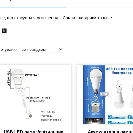
се, що стосується освітлення... Ломпи, ліхтарики та інше...
USB LED лампа/світильник
Акумуляторна ламп