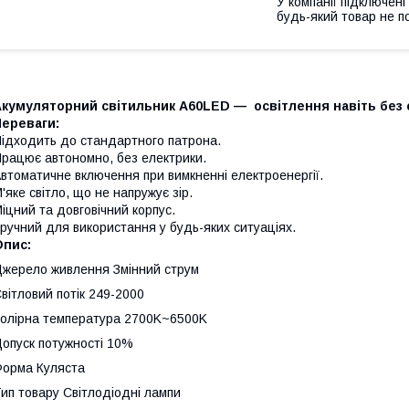
У компанії підключені
будь-який товар не п
кумуляторний світильник A60LED — освітлення навіть без с
Переваги:
ідходить до стандартного патрона.
рацює автономно, без електрики.
втоматичне включення при вимкненні електроенергії.
'яке світло, що не напружує зір.
іцний та довговічний корпус.
ручний для використання у будь-яких ситуаціях.
Опис:
жерело живлення Змінний струм
вітловий потік 249-2000
олірна температура 2700K~6500K
опуск потужності 10%
орма Куляста
ип товару Світлодіодні лампи