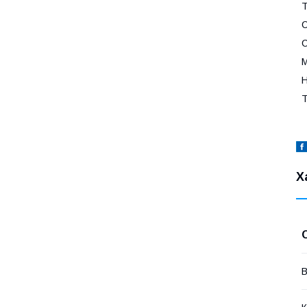
Т
С
С
М
Н
Т
Х
В