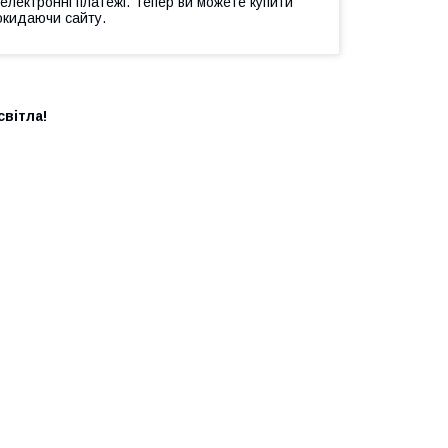
 електронні платежі. Тепер ви можете купити
окидаючи сайту.
вітла!