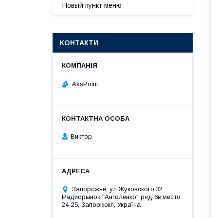
Новый пункт меню
КОНТАКТИ
AksPoint
Виктор
Запорожье, ул.Жуковского,32
Радиорынок "Анголенко" ряд 6в,место
24-25, Запоріжжя, Україна