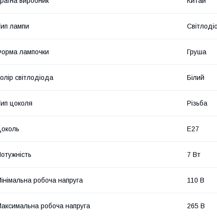
раїна виробник
Китай
ип лампи
Світлоді
орма лампочки
Груша
олір світлодіода
Білий
ип цоколя
Різьба
околь
E27
отужність
7 Вт
інімальна робоча напруга
110 В
аксимальна робоча напруга
265 В