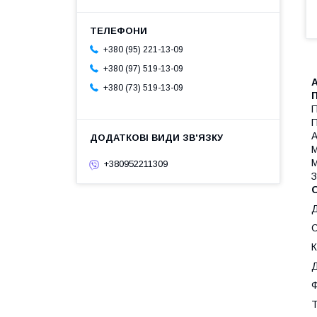
+380 (95) 221-13-09
+380 (97) 519-13-09
А
+380 (73) 519-13-09
П
П
А
М
М
+380952211309
З
Д
С
К
Д
Ф
Т