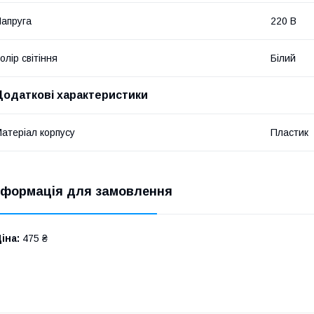
апруга
220 В
олір світіння
Білий
Додаткові характеристики
атеріал корпусу
Пластик
нформація для замовлення
іна:
475 ₴