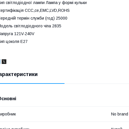
ип світлодіодної лампи Лампа у формі кульки
ертифікація CCC,ce,EMC,LVD,ROHS
ередній термін служби (год) 25000
одель світлодіодного чіпа 2835
апруга 121V-240V
ип цоколя E27
арактеристики
Основні
иробник
No brand