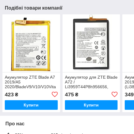
Подібні товари компанії
Акумулятор ZTE Blade A7
Акумулятор для ZTE Blade
Акум
2019/A5
A72 /
2019
2020/BladeV9/V10/V10Vita
Li3959T44P8h956656,
(Li3
/
5890 mAh
Li/3
423
475
349
₴
₴
Li3931T44P8H806139/Li3932T44P6h8,
2600
3200 mAh Original PRC
Купити
Купити
Про нас