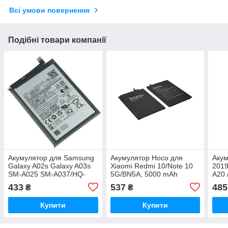
Всі умови повернення
Подібні товари компанії
Акумулятор для Samsung
Акумулятор Hoco для
Акум
Galaxy A02s Galaxy A03s
Xiaomi Redmi 10/Note 10
2019
SM-A025 SM-A037/HQ-
5G/BN5A, 5000 mAh
A20 
50SD/HQ-50S (5000 mAh)
Original PRC
BA5
433
537
485
₴
₴
Original PRC
3900
Купити
Купити