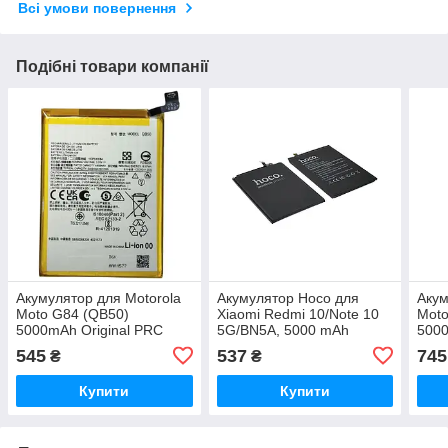
Всі умови повернення
Подібні товари компанії
Акумулятор для Motorola
Акумулятор Hoco для
Акум
Moto G84 (QB50)
Xiaomi Redmi 10/Note 10
Moto
5000mAh Original PRC
5G/BN5A, 5000 mAh
5000
Original PRC
545
537
745
₴
₴
Купити
Купити