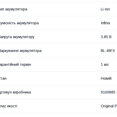
ип акумулятора
Li-Ion
умісність акумулятора
Infinix
апруга акумулятору
3.85 В
аркування акумулятора
BL-49FX
арантійний термін
1 міс
Стан
Новий
ртикул виробника
9100885
лас якості
Original 