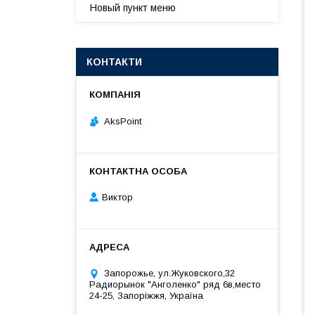
Новый пункт меню
КОНТАКТИ
AksPoint
Виктор
Запорожье, ул.Жуковского,32
Радиорынок "Анголенко" ряд 6в,место
24-25, Запоріжжя, Україна