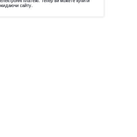
 електронні платежі. Тепер ви можете купити
окидаючи сайту.