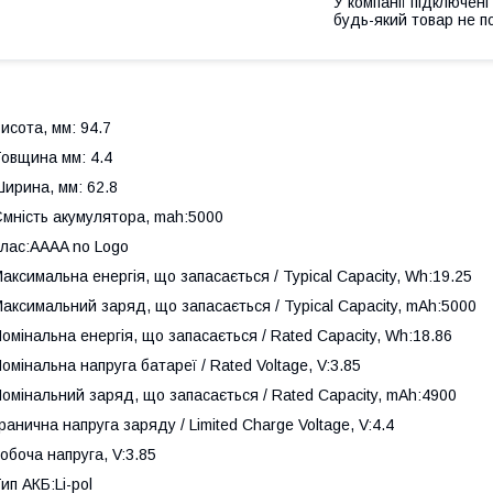
У компанії підключені
будь-який товар не п
исота, мм: 94.7
овщина мм: 4.4
ирина, мм: 62.8
мність акумулятора, mah:5000
лас:AAAA no Logo
аксимальна енергія, що запасається / Typical Capacity, Wh:19.25
аксимальний заряд, що запасається / Typical Capacity, mAh:5000
омінальна енергія, що запасається / Rated Capacity, Wh:18.86
омінальна напруга батареї / Rated Voltage, V:3.85
омінальний заряд, що запасається / Rated Capacity, mAh:4900
ранична напруга заряду / Limited Charge Voltage, V:4.4
обоча напруга, V:3.85
ип АКБ:Li-pol