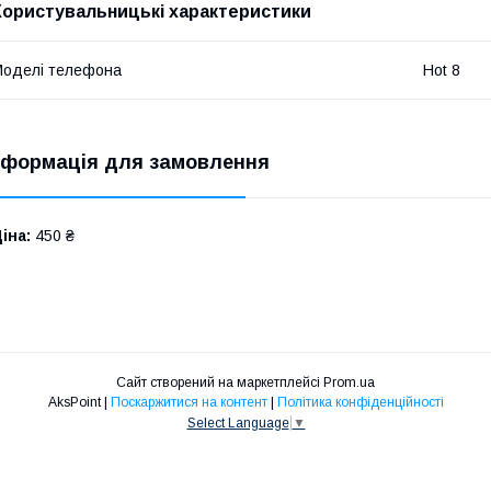
Користувальницькі характеристики
оделі телефона
Hot 8
нформація для замовлення
іна:
450 ₴
Сайт створений на маркетплейсі
Prom.ua
AksPoint |
Поскаржитися на контент
|
Політика конфіденційності
Select Language
▼