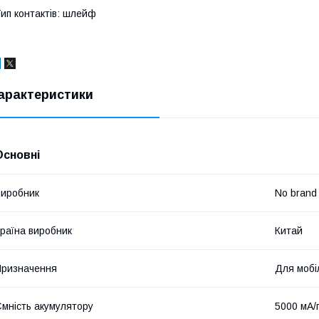
ип контактів: шлейф
арактеристики
Основні
иробник
No brand
раїна виробник
Китай
ризначення
Для мобі
мність акумулятору
5000 мА/