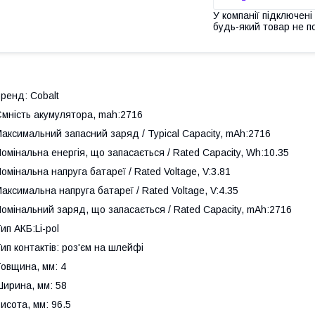
У компанії підключені
будь-який товар не п
ренд: Cobalt
мність акумулятора, mah:2716
аксимальний запасний заряд / Typical Capacity, mAh:2716
омінальна енергія, що запасається / Rated Capacity, Wh:10.35
омінальна напруга батареї / Rated Voltage, V:3.81
аксимальна напруга батареї / Rated Voltage, V:4.35
омінальний заряд, що запасається / Rated Capacity, mAh:2716
ип АКБ:Li-pol
ип контактів: роз'єм на шлейфі
овщина, мм: 4
ирина, мм: 58
исота, мм: 96.5