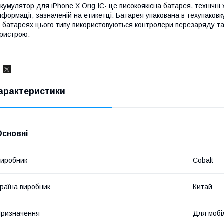
кумулятор для iPhone X Orig IC- це високоякісна батарея, технічні
нформації, зазначеній на етикетці. Батарея упакована в техупаков
 батареях цього типу використовуються контролери перезаряду та
ристрою.
арактеристики
Основні
иробник
Cobalt
раїна виробник
Китай
ризначення
Для мобі