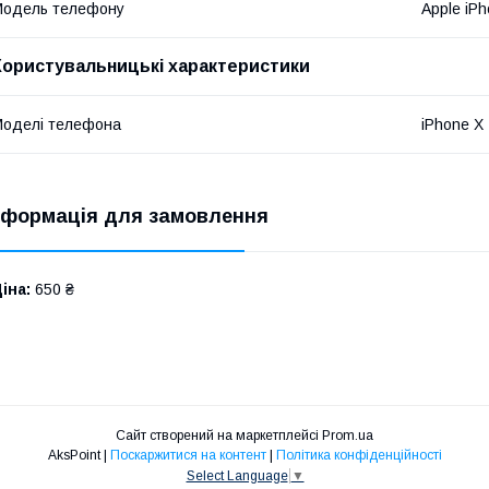
Модель телефону
Apple iP
Користувальницькі характеристики
оделі телефона
iPhone X
нформація для замовлення
іна:
650 ₴
Сайт створений на маркетплейсі
Prom.ua
AksPoint |
Поскаржитися на контент
|
Політика конфіденційності
Select Language
▼