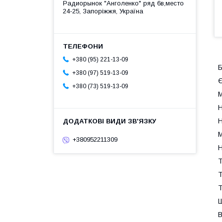
Радиорынок "Анголенко" ряд 6в,место
24-25, Запоріжжя, Україна
+380 (95) 221-13-09
Б
+380 (97) 519-13-09
Є
+380 (73) 519-13-09
М
Н
Н
М
+380952211309
Н
Т
Т
Т
Ш
В