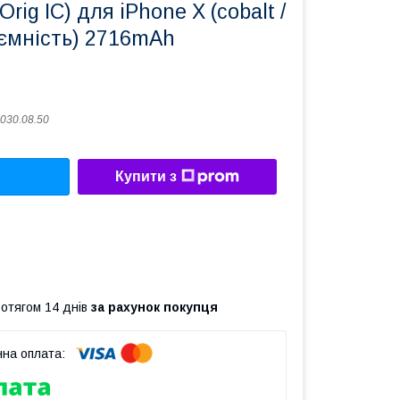
rig IC) для iPhone X (cobalt /
 ємність) 2716mAh
030.08.50
Купити з
ротягом 14 днів
за рахунок покупця