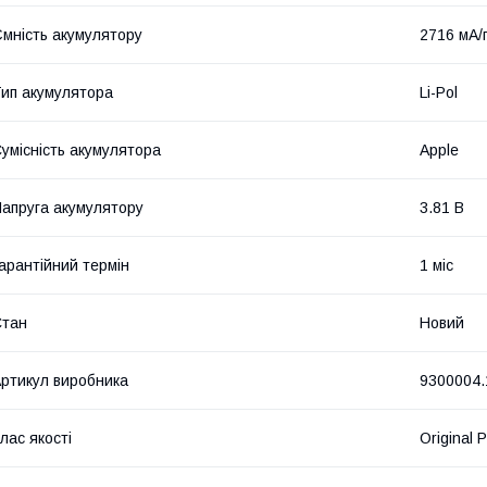
мність акумулятору
2716 мА/
ип акумулятора
Li-Pol
умісність акумулятора
Apple
апруга акумулятору
3.81 В
арантійний термін
1 міс
Стан
Новий
ртикул виробника
9300004.
лас якості
Original 