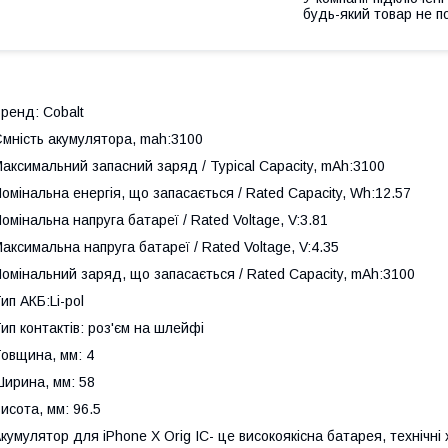
будь-який товар не п
ренд: Cobalt
мність акумулятора, mah:3100
аксимальний запасний заряд / Typical Capacity, mAh:3100
омінальна енергія, що запасається / Rated Capacity, Wh:12.57
омінальна напруга батареї / Rated Voltage, V:3.81
аксимальна напруга батареї / Rated Voltage, V:4.35
омінальний заряд, що запасається / Rated Capacity, mAh:3100
ип АКБ:Li-pol
ип контактів: роз'єм на шлейфі
овщина, мм: 4
ирина, мм: 58
исота, мм: 96.5
кумулятор для iPhone X Orig IC- це високоякісна батарея, технічні