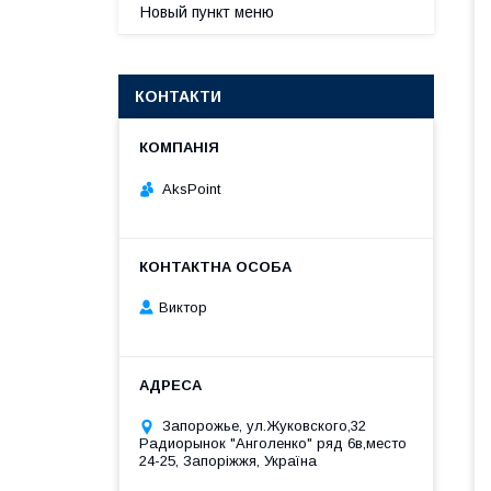
Новый пункт меню
КОНТАКТИ
AksPoint
Виктор
Запорожье, ул.Жуковского,32
Радиорынок "Анголенко" ряд 6в,место
24-25, Запоріжжя, Україна