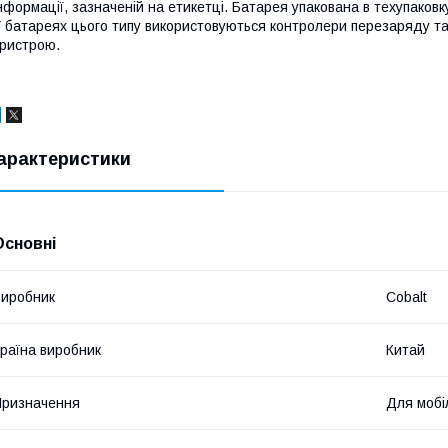
нформації, зазначеній на етикетці. Батарея упакована в техупаков
 батареях цього типу використовуються контролери перезаряду та
ристрою.
арактеристики
Основні
иробник
Cobalt
раїна виробник
Китай
ризначення
Для мобі