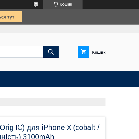
Кошик
Кошик
rig IC) для iPhone X (cobalt /
мність) 3100mAh