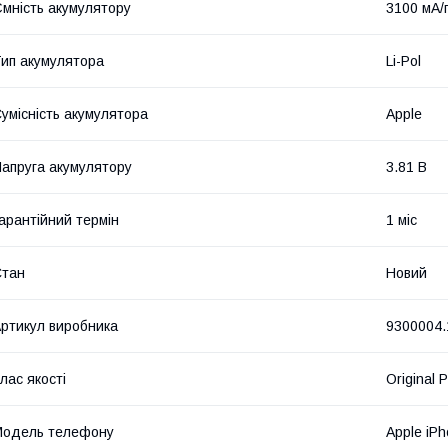
мність акумулятору
3100 мА/
ип акумулятора
Li-Pol
умісність акумулятора
Apple
апруга акумулятору
3.81 В
арантійний термін
1 міс
Стан
Новий
ртикул виробника
9300004.
лас якості
Original 
Модель телефону
Apple iP