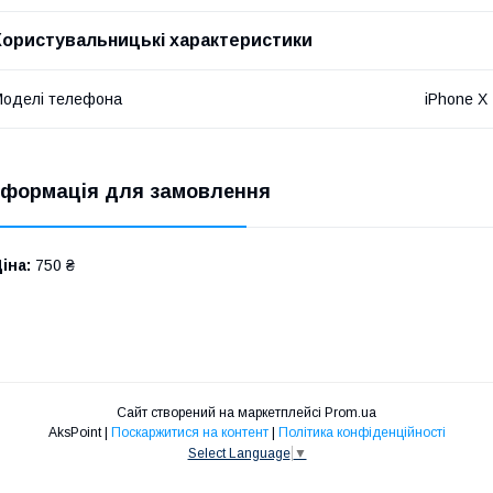
Користувальницькі характеристики
оделі телефона
iPhone X
нформація для замовлення
іна:
750 ₴
Сайт створений на маркетплейсі
Prom.ua
AksPoint |
Поскаржитися на контент
|
Політика конфіденційності
Select Language
▼