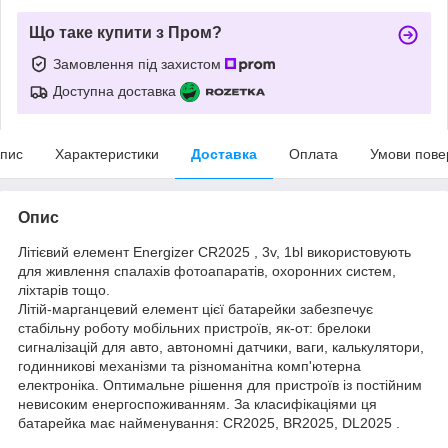
Що таке купити з Пром?
Замовлення під захистом
Доступна доставка
пис
Характеристики
Доставка
Оплата
Умови пове
Опис
Літієвий елемент Energizer CR2025 , 3v, 1bl використовують
для живлення спалахів фотоапаратів, охоронних систем,
ліхтарів тощо.
Літій-марганцевий елемент цієї батарейки забезпечує
стабільну роботу мобільних пристроїв, як-от: брелоки
сигналізацій для авто, автономні датчики, ваги, калькулятори,
годинникові механізми та різноманітна комп'ютерна
електроніка. Оптимальне рішення для пристроїв із постійним
невисоким енергоспоживанням. За класифікаціями ця
батарейка має найменування: CR2025, BR2025, DL2025 .