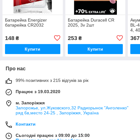
Батарейка Energizer
Батарейка Duracell CR
Акум
батарейка CR2032
2025, 3v 2шт
BL-4
4, 4
148
253
367
₴
₴
Купити
Купити
Про нас
99% позитивних з 215 відгуків за рік
Працює з 19.03.2020
м. Запоріжжя
Запорожье, ул.Жуковского,32 Радиорынок "Анголенко"
ряд 6в,место 24-25 , Запоріжжя, Україна
Контакти
Сьогодні працює з 09:00 до 15:00