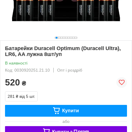
Батарейки Duracell Optimum (Duracell Ultra),
LR6, AA лужна 8шт/уп
В наявності
Код: 0030920251.21.10
Опт і роздріб
520
₴
281 ₴
від 5 шт.
Купити
або
Купити з