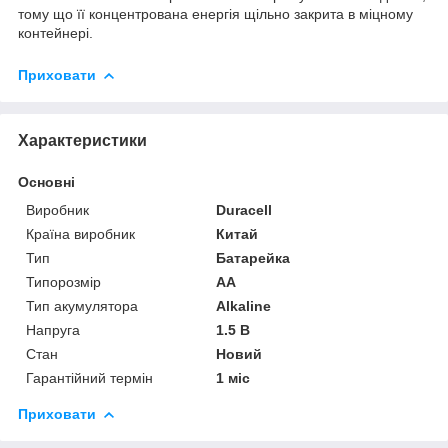
тому що її концентрована енергія щільно закрита в міцному
контейнері.
Приховати
Характеристики
Основні
Виробник
Duracell
Країна виробник
Китай
Тип
Батарейка
Типорозмір
AA
Тип акумулятора
Alkaline
Напруга
1.5 В
Стан
Новий
Гарантійний термін
1 міс
Приховати