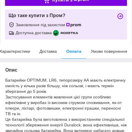
Що таке купити з Пром?
Замовлення під захистом
Доступна доставка
Характеристики
Доставка
Оплата
Умови повернення
Опис
Батарейки OPTIMUM, LR6, типорозміру АА мають електричну
ємність у кілька разів більшу, ніж сольові, і мають термін
зберігання до 5 років.
Застосування елементів живлення цієї групи особливо
ефективне у виробах із високим струмом споживання, як-от
плеєри, ліхтарі, фотозвишки, електронні іграшки, переносні
ТВ та ін.
Ця батарейка була виготовлена з використанням спеціальної
технології збереження енергії Duralock, вона ефективніша, ніж
звичайна сольова батарейка. Вона витримує набагато довше,