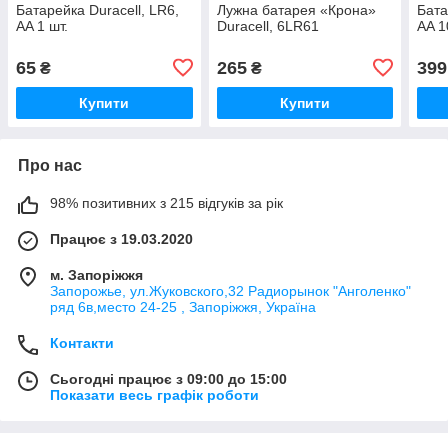
Батарейка Duracell, LR6,
Лужна батарея «Крона»
Бата
AA 1 шт.
Duracell, 6LR61
AA 1
65
265
399
₴
₴
Купити
Купити
Про нас
98% позитивних з 215 відгуків за рік
Працює з 19.03.2020
м. Запоріжжя
Запорожье, ул.Жуковского,32 Радиорынок "Анголенко"
ряд 6в,место 24-25 , Запоріжжя, Україна
Контакти
Сьогодні працює з 09:00 до 15:00
Показати весь графік роботи