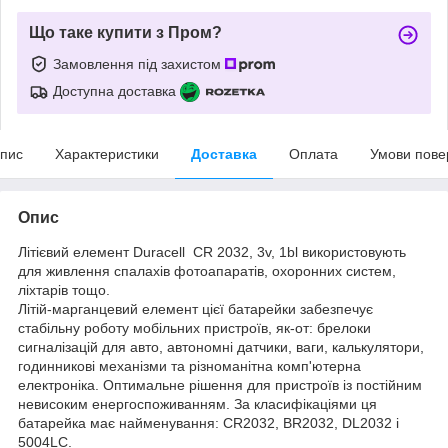
Що таке купити з Пром?
Замовлення під захистом
Доступна доставка
пис
Характеристики
Доставка
Оплата
Умови пове
Опис
Літієвий елемент Duracell CR 2032, 3v, 1bl використовують
для живлення спалахів фотоапаратів, охоронних систем,
ліхтарів тощо.
Літій-марганцевий елемент цієї батарейки забезпечує
стабільну роботу мобільних пристроїв, як-от: брелоки
сигналізацій для авто, автономні датчики, ваги, калькулятори,
годинникові механізми та різноманітна комп'ютерна
електроніка. Оптимальне рішення для пристроїв із постійним
невисоким енергоспоживанням. За класифікаціями ця
батарейка має найменування: CR2032, BR2032, DL2032 і
5004LC.