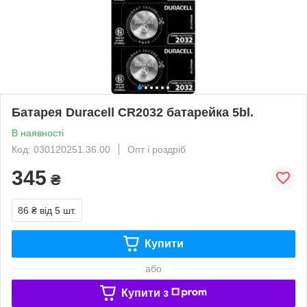
Батарея Duracell CR2032 батарейка 5bl.
В наявності
Код: 030120251.36.00
Опт і роздріб
345
₴
86 ₴
від 5 шт.
Купити
або
Купити з