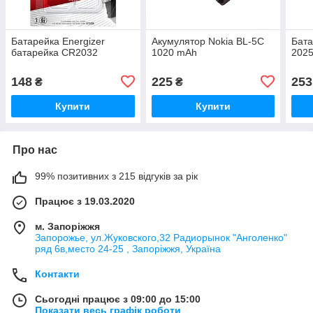
Батарейка Energizer
Aкумулятор Nokia BL-5C
Бата
батарейка CR2032
1020 mAh
2025
148
225
253
₴
₴
Купити
Купити
Про нас
99% позитивних з 215 відгуків за рік
Працює з 19.03.2020
м. Запоріжжя
Запорожье, ул.Жуковского,32 Радиорынок "Анголенко"
ряд 6в,место 24-25 , Запоріжжя, Україна
Контакти
Сьогодні працює з 09:00 до 15:00
Показати весь графік роботи