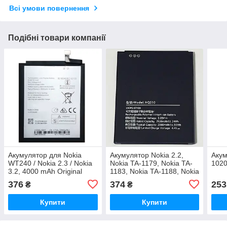
Всі умови повернення
Подібні товари компанії
Акумулятор для Nokia
Акумулятор Nokia 2.2,
Акум
WT240 / Nokia 2.3 / Nokia
Nokia TA-1179, Nokia TA-
1020
3.2, 4000 mAh Original
1183, Nokia TA-1188, Nokia
PRC
TA-1191 (HQ510) 3000
376
374
253
₴
₴
mAh Original PRC
Купити
Купити