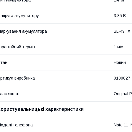
апруга акумулятору
3.85 В
аркування акумулятора
BL-49HX
арантійний термін
1 міс
Стан
Новий
ртикул виробника
9100827
лас якості
Original 
Користувальницькі характеристики
оделі телефона
Note 11, 