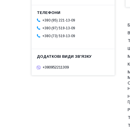
+380 (95) 221-13-09
Б
+380 (97) 519-13-09
В
+380 (73) 519-13-09
Т
Ш
М
К
+380952211309
М
М
C
Н
Н
Г
Р
Т
Т