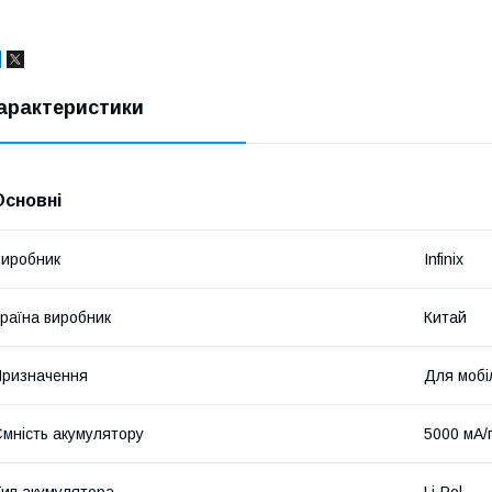
арактеристики
Основні
иробник
Infinix
раїна виробник
Китай
ризначення
Для мобі
мність акумулятору
5000 мА/
ип акумулятора
Li-Pol