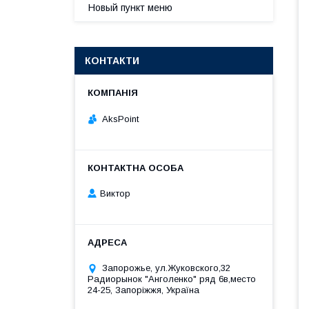
Новый пункт меню
КОНТАКТИ
AksPoint
Виктор
Запорожье, ул.Жуковского,32
Радиорынок "Анголенко" ряд 6в,место
24-25, Запоріжжя, Україна