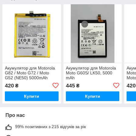
Акумулятор для Motorola
Акумулятор для Motorola
Акум
G82 / Moto G72 / Moto
Moto G60S/ LK50, 5000
Moto
G52 (NE50) 5000mAh
mAh
Moto
mAh
420
445
420
₴
₴
Купити
Купити
Про нас
99% позитивних з 215 відгуків за рік